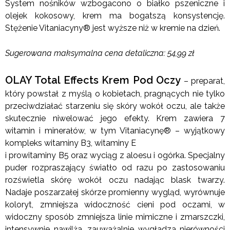
System nośników wzbogacono o białko pszeniczne i
olejek kokosowy, krem ma bogatszą konsystencję.
Stężenie Vitaniacyny® jest wyższe niż w kremie na dzień.
Sugerowana maksymalna cena detaliczna: 54,99 zł
OLAY Total Effects Krem Pod Oczy
– preparat,
który powstał z myślą o kobietach, pragnących nie tylko
przeciwdziałać starzeniu się skóry wokół oczu, ale także
skutecznie niwelować jego efekty. Krem zawiera 7
witamin i minerałów, w tym Vitaniacynę® – wyjątkowy
kompleks witaminy B3, witaminy E
i prowitaminy B5 oraz wyciąg z aloesu i ogórka. Specjalny
puder rozpraszający światło od razu po zastosowaniu
rozświetla skórę wokół oczu nadając blask twarzy.
Nadaje poszarzałej skórze promienny wygląd, wyrównuje
koloryt, zmniejsza widoczność cieni pod oczami, w
widoczny sposób zmniejsza linie mimiczne i zmarszczki,
intensywnie nawilża, zauważalnie wygładza nierówności