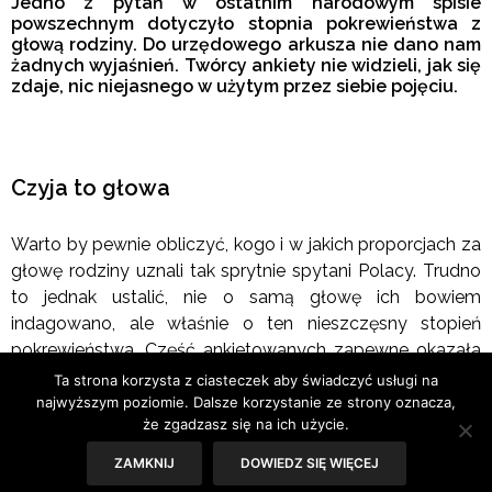
Jedno z pytań w ostatnim narodowym spisie
powszechnym dotyczyło stopnia pokrewieństwa z
głową rodziny. Do urzędowego arkusza nie dano nam
żadnych wyjaśnień. Twórcy ankiety nie widzieli, jak się
zdaje, nic niejasnego w użytym przez siebie pojęciu.
Czyja to głowa
Warto by pewnie obliczyć, kogo i w jakich proporcjach za
głowę rodziny uznali tak sprytnie spytani Polacy. Trudno
to jednak ustalić, nie o samą głowę ich bowiem
indagowano, ale właśnie o ten nieszczęsny stopień
pokrewieństwa. Część ankietowanych zapewne okazała
się żoną głowy. Część być może mężem. Musieli być
Ta strona korzysta z ciasteczek aby świadczyć usługi na
jednak i tacy, którym przypadła w udziale rola syna
najwyższym poziomie. Dalsze korzystanie ze strony oznacza,
że zgadzasz się na ich użycie.
głowy, córki głowy, matki głowy, ojca, a gdzieniegdzie też
może i wnuczki. To komplikuje rachunek. Podobni
ZAMKNIJ
DOWIEDZ SIĘ WIĘCEJ
skołowanym detektywom na tropie sprawcy zabójstwa,