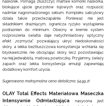
naskórek. Pomaga złuszczyć martwe komórki naskórka,
blokujące ujście gruczołów łojowych oraz rozpuścić
nadmiar nagromadzonego sebum. Kompleks salicylowy
działa także przeciwzapalnie. Ponieważ nie jest
składnikiem drażniącym, ogranicza ryzyko wystąpienia
podrażnień do minimum. Obecny w kremie system
rozproszenia światła daje natychmiastowy optyczny
efekt „rozmycia”, pozwalający ukryć niedoskonałości
skóry, a lekka beztłuszczowa konsystencja wchłania się
błyskawicznie, nie obciążając skóry, lecz pozostawiając
na niej jedwabistą, matową powłoczkę. Przyjemny, świeży
zapach oraz lekka konsystencja emulsji zapewniają
dodatkowy komfort użycia.
Sugerowana maksymalna cena detaliczna: 54,99 zł
OLAY Total Effects Materiałowa Maseczka
Intensywnie Odmładzająca
nasycona jest