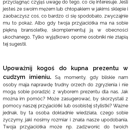
przyciągnąc czyjąś uwagę do tego, co cię interesuje. Jeśli
jesteś ze swoim mężem lub chłopakiem w jakimś sklepie i
zaobaczysz coś, co bardzo ci się spodobało, zwyczajnie
mu to pokaż. Albo gdy twoja przyjaciółka ma na sobie
piękną bransoletkę, skomplementuj ją w obecności
ukochanego. Tylko wyjątkowo oporne osobniki nie złapią
tej sugestii.
Upoważnij kogoś do kupna prezentu w
cudzym imieniu.
Są momenty, gdy bliskie nam
osoby maja naprawdę trudny orzech do zgryzienia i nie
mogą sobie poradzić z wyborem prezentu dla nas. Jak
można im pomóc? Może zasugerować, by skorzystali z
pomocy naszej przyjaciółki lub osobistej stylistki? Ważne
jednak, by ta osoba dokładnie wiedziała, czego sobie
życzymy, jaki nosimy rozmiar i znała nasze upodobania.
Twoja przyjaciółka może np. zadzwonić do twoich