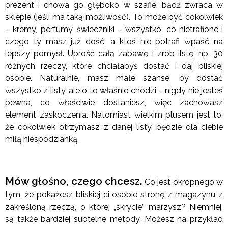
prezent i chowa go głęboko w szafie, bądź zwraca w
sklepie (jeśli ma taką możliwość). To może być cokolwiek
– kremy, perfumy, świeczniki – wszystko, co nietrafione i
czego ty masz już dość, a ktoś nie potrafi wpaść na
lepszy pomysł. Uprość całą zabawę i zrób ilstę, np. 30
różnych rzeczy, które chciałabyś dostać i daj bliskiej
osobie. Naturalnie, masz małe szanse, by dostać
wszystko z listy, ale o to właśnie chodzi – nigdy nie jesteś
pewna, co właściwie dostaniesz, więc zachowasz
element zaskoczenia. Natomiast wielkim plusem jest to,
że cokolwiek otrzymasz z danej listy, będzie dla ciebie
miłą niespodzianką.
Mów głośno, czego chcesz.
Co jest okropnego w
tym, że pokażesz bliskiej ci osobie stronę z magazynu z
zakreśloną rzeczą, o której „skrycie” marzysz? Niemniej,
są także bardziej subtelne metody. Możesz na przykład