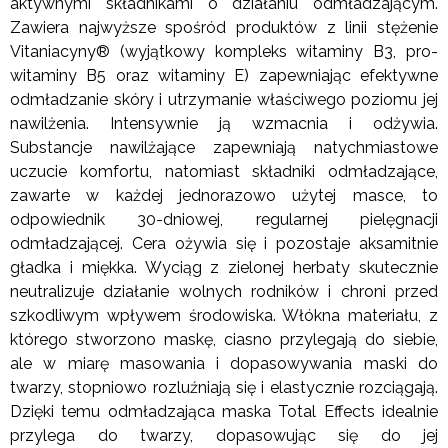
aktywnymi składnikami o działaniu odmładzającym.
Zawiera najwyższe spośród produktów z linii stężenie
Vitaniacyny® (wyjątkowy kompleks witaminy B3, pro-
witaminy B5 oraz witaminy E) zapewniając efektywne
odmładzanie skóry i utrzymanie właściwego poziomu jej
nawilżenia. Intensywnie ją wzmacnia i odżywia.
Substancje nawilżające zapewniają natychmiastowe
uczucie komfortu, natomiast składniki odmładzające,
zawarte w każdej jednorazowo użytej masce, to
odpowiednik 30-dniowej, regularnej pielęgnacji
odmładzającej. Cera ożywia się i pozostaje aksamitnie
gładka i miękka. Wyciąg z zielonej herbaty skutecznie
neutralizuje działanie wolnych rodników i chroni przed
szkodliwym wpływem środowiska. Włókna materiału, z
którego stworzono maskę, ciasno przylegają do siebie,
ale w miarę masowania i dopasowywania maski do
twarzy, stopniowo rozluźniają się i elastycznie rozciągają.
Dzięki temu odmładzająca maska Total Effects idealnie
przylega do twarzy, dopasowując się do jej