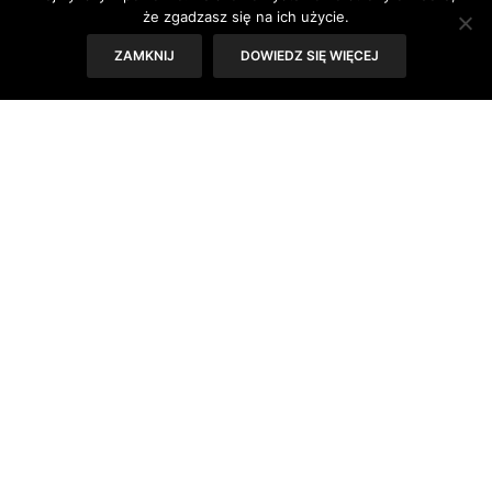
że zgadzasz się na ich użycie.
ZAMKNIJ
DOWIEDZ SIĘ WIĘCEJ
Łupież jest jednym z najczęstszych schorzeń
owłosionej skóry głowy. Jego rozwojowi może
sprzy
jać niewłaściwa dieta, z
aburzenie hormonalne,
kosmetyki, jak również zakażenie drożdżakowatym
grzybem Pityrosporum ovale.
Dzięki zastosowaniu wysokiej jakości składników
szampon Dermena Plus dokładnie myje skórę głowy i
pielęgnuje włosy. Zawarty w szamponie chlorek 1-
metylonikotynamidu (substancja czynna pochodzenia
witaminowego) działa przeciwgrzybiczo, przeciwzapalnie
oraz przeciwłojotokowo. Powoduje szybkie ustępowanie
łupieżu, równocześnie zapobiegając nadmiernemu
wypadaniu włosów.