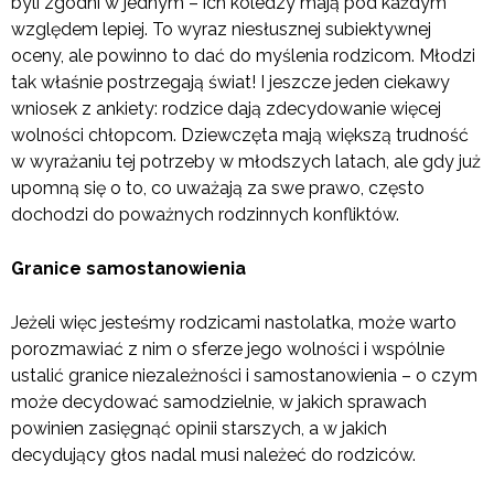
byli zgodni w jednym – ich koledzy mają pod każdym
względem lepiej. To wyraz niesłusznej subiektywnej
oceny, ale powinno to dać do myślenia rodzicom. Młodzi
tak właśnie postrzegają świat! I jeszcze jeden ciekawy
wniosek z ankiety: rodzice dają zdecydowanie więcej
wolności chłopcom. Dziewczęta mają większą trudność
w wyrażaniu tej potrzeby w młodszych latach, ale gdy już
upomną się o to, co uważają za swe prawo, często
dochodzi do poważnych rodzinnych konfliktów.
Granice samostanowienia
Jeżeli więc jesteśmy rodzicami nastolatka, może warto
porozmawiać z nim o sferze jego wolności i wspólnie
ustalić granice niezależności i samostanowienia – o czym
może decydować samodzielnie, w jakich sprawach
powinien zasięgnąć opinii starszych, a w jakich
decydujący głos nadal musi należeć do rodziców.