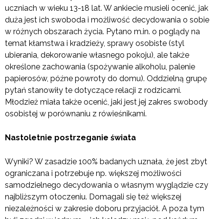
uczniach w wieku 13-18 lat. W ankiecie musieli ocenić, jak
duża jest ich swoboda i możliwość decydowania o sobie
w różnych obszarach życia. Pytano m.in. o poglądy na
temat kłamstwa i kradzieży, sprawy osobiste (styl
ubierania, dekorowanie własnego pokoju), ale także
określone zachowania (spożywanie alkoholu, palenie
papierosów, późne powroty do domu). Oddzielną grupę
pytań stanowiły te dotyczące relacji z rodzicami.
Młodzież miała także ocenić, jaki jest jej zakres swobody
osobistej w porównaniu z rówieśnikami.
Nastoletnie postrzeganie świata
Wyniki? W zasadzie 100% badanych uznała, że jest zbyt
ograniczana i potrzebuje np. większej możliwości
samodzielnego decydowania o własnym wyglądzie czy
najbliższym otoczeniu. Domagali się też większej
niezależności w zakresie doboru przyjaciół. A poza tym