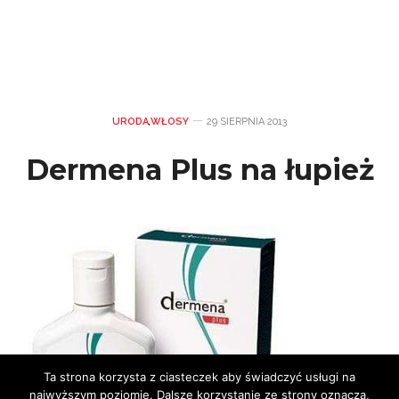
URODA
,
WŁOSY
29 SIERPNIA 2013
Dermena Plus na łupież
Ta strona korzysta z ciasteczek aby świadczyć usługi na
najwyższym poziomie. Dalsze korzystanie ze strony oznacza,