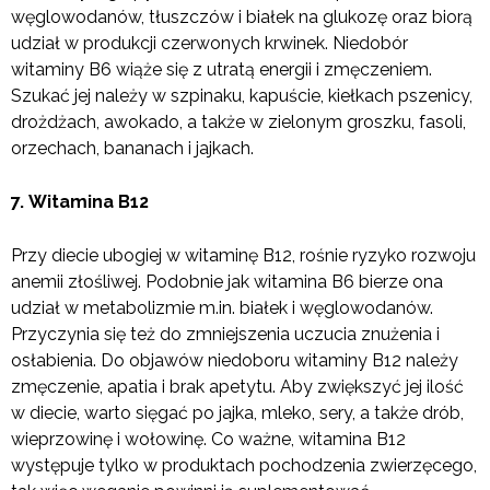
węglowodanów, tłuszczów i białek na glukozę oraz biorą
udział w produkcji czerwonych krwinek. Niedobór
witaminy B6 wiąże się z utratą energii i zmęczeniem.
Szukać jej należy w szpinaku, kapuście, kiełkach pszenicy,
drożdżach, awokado, a także w zielonym groszku, fasoli,
orzechach, bananach i jajkach.
7. Witamina B12
Przy diecie ubogiej w witaminę B12, rośnie ryzyko rozwoju
anemii złośliwej. Podobnie jak witamina B6 bierze ona
udział w metabolizmie m.in. białek i węglowodanów.
Przyczynia się też do zmniejszenia uczucia znużenia i
osłabienia. Do objawów niedoboru witaminy B12 należy
zmęczenie, apatia i brak apetytu. Aby zwiększyć jej ilość
w diecie, warto sięgać po jajka, mleko, sery, a także drób,
wieprzowinę i wołowinę. Co ważne, witamina B12
występuje tylko w produktach pochodzenia zwierzęcego,