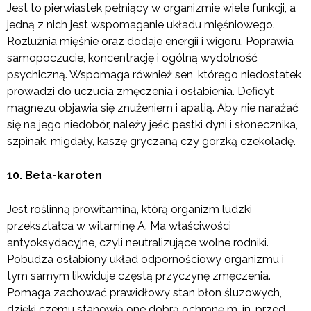
Jest to pierwiastek pełniący w organizmie wiele funkcji, a
jedną z nich jest wspomaganie układu mięśniowego.
Rozluźnia mięśnie oraz dodaje energii i wigoru. Poprawia
samopoczucie, koncentrację i ogólną wydolność
psychiczną. Wspomaga również sen, którego niedostatek
prowadzi do uczucia zmęczenia i osłabienia. Deficyt
magnezu objawia się znużeniem i apatią. Aby nie narażać
się na jego niedobór, należy jeść pestki dyni i słonecznika,
szpinak, migdały, kaszę gryczaną czy gorzką czekoladę.
10. Beta-karoten
Jest roślinną prowitaminą, którą organizm ludzki
przekształca w witaminę A. Ma właściwości
antyoksydacyjne, czyli neutralizujące wolne rodniki.
Pobudza osłabiony układ odpornościowy organizmu i
tym samym likwiduje częstą przyczynę zmęczenia.
Pomaga zachować prawidłowy stan błon śluzowych,
dzięki czemu stanowią one dobrą ochronę m. in. przed