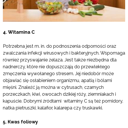
4. Witamina C
Potrzebna jest m. in. do podnoszenia odporności oraz
zwalczania infekcji wirusowych i bakteryjnych. Wspomaga
również przyswajanie żelaza. Jest także niezbędna dla
nadnerczy, które nie dopuszczają do przewlekłego
zmęczenia wywołanego stresem. Jej niedobór może
objawiać się osłabieniem organizmu, apatią i bólami
mięśni. Znaleźć ją można w cytrusach, czarnych
porzeczkach, kiwi, owocach dzikiej róży, ziemniakach i
kapuście. Dobrymi źródłami witaminy C są też pomidory,
natka pietruszki, kalafior, kalarepa czy truskawki.
5. Kwas foliowy