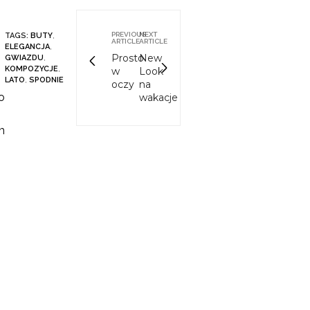
PREVIOUS
NEXT
TAGS:
BUTY
,
ARTICLE
ARTICLE
ELEGANCJA
,
Prosto
New
GWIAZDU
,
KOMPOZYCJE
,
w
Look
LATO
,
SPODNIE
oczy
na
o
wakacje
m