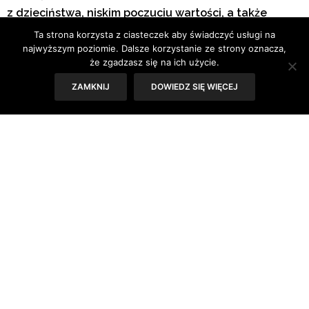
z dzieciństwa, niskim poczuciu wartości, a także
nieśmiałości. Warto jednak przezwyciężać
Ta strona korzysta z ciasteczek aby świadczyć usługi na
ograniczenia i nauczyć się budować
najwyższym poziomie. Dalsze korzystanie ze strony oznacza,
satysfakcjonujące więzi
że zgadzasz się na ich użycie.
z innymi.
ZAMKNIJ
DOWIEDZ SIĘ WIĘCEJ
Tekst:
Karolina Cwalina PCC ICF, life&business coach
Bądź aktywnym słuchaczem
Wydawać by się mogło, że nie ma nic prostszego,
tymczasem nic bardziej mylnego.
Zdarzyło ci się, że po rozmowie z inną osobą nie
pamiętasz, o czym tak właściwie
mówiła? Koniecznie to zmień. Bycie aktywnym
słuchaczem polega na skupieniu
uwagi na naszym rozmówcy. W tej chwili to on jest
najważniejszy, dlatego