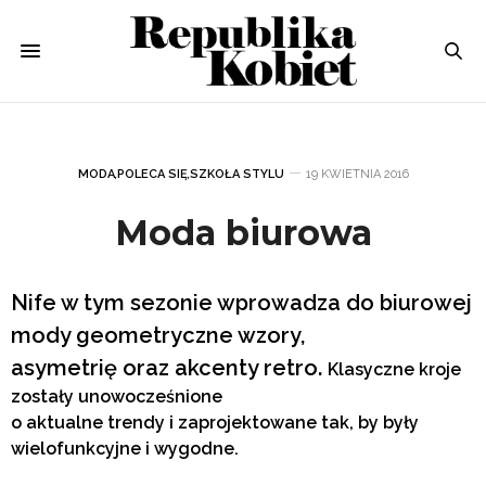
MODA
,
POLECA SIĘ
,
SZKOŁA STYLU
19 KWIETNIA 2016
Moda biurowa
Nife w tym sezonie wprowadza do biurowej
mody geometryczne wzory,
asymetrię oraz akcenty retro.
Klasyczne kroje
zostały unowocześnione
o aktualne trendy i zaprojektowane tak, by były
wielofunkcyjne i wygodne
.