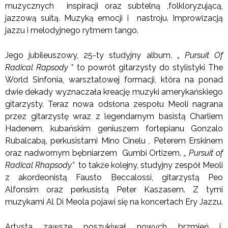
muzycznych inspiracji oraz subtelną ,folkloryzującą,
jazzową suitą. Muzyką emocji i nastroju. Improwizacją
jazzu i melodyjnego rytmem tango.
Jego jubileuszowy, 25-ty studyjny album. „
Pursuit Of
Radical Rapsody
” to powrót gitarzysty do stylistyki The
World Sinfonia, warsztatowej formacji, która na ponad
dwie dekady wyznaczała kreację muzyki amerykańskiego
gitarzysty. Teraz nowa odsłona zespołu Meoli nagrana
przez gitarzystę wraz z legendarnym basistą Charliem
Hadenem, kubańskim geniuszem fortepianu Gonzalo
Rubalcabą, perkusistami Mino Cinelu , Peterem Erskinem
oraz nadwornym bębniarzem Gumbi Ortizem.
„ Pursuit of
Radical Rhapsody”
to także kolejny, studyjny zespół Meoli
z akordeonistą Fausto Beccalossi, gitarzystą Peo
Alfonsim oraz perkusistą Peter Kaszasem. Z tymi
muzykami Al Di Meola pojawi się na koncertach Ery Jazzu.
Artysta zawsze poszukiwał nowych brzmień i