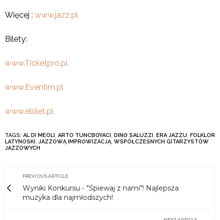
Więcej :
www.jazz.pl
Bilety:
www.Ticketpro.pl
www.Eventim.pl
www.ebilet.pl
TAGS:
AL DI MEOLI
,
ARTO TUNCBOYACI
,
DINO SALUZZI
,
ERA JAZZU
,
FOLKLOR
LATYNOSKI
,
JAZZOWĄ IMPROWIZACJĄ
,
WSPÓŁCZESNYCH GITARZYSTÓW
JAZZOWYCH
PREVIOUS ARTICLE
Wyniki Konkursu - "Śpiewaj z nami"! Najlepsza
muzyka dla najmłodszych!
NEXT ARTICLE