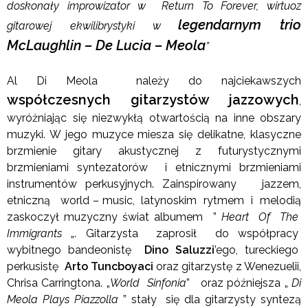
doskonały improwizator w Return To Forever, wirtuoz
legendarnym trio
gitarowej ekwilibrystyki w
McLaughlin – De Lucia – Meola
”
Al Di Meola należy do najciekawszych
współczesnych gitarzystów jazzowych
,
wyróżniając się niezwykłą otwartością na inne obszary
muzyki. W jego muzyce miesza się delikatne, klasyczne
brzmienie gitary akustycznej z futurystycznymi
brzmieniami syntezatorów i etnicznymi brzmieniami
instrumentów perkusyjnych. Zainspirowany jazzem,
etniczną world – music, latynoskim rytmem i melodią
zaskoczył muzyczny świat albumem ”
Heart Of The
Immigrants
„. Gitarzysta zaprosił do współpracy
wybitnego bandeonistę
Dino Saluzzi
’ego, tureckiego
perkusistę
Arto Tuncboyaci
oraz gitarzystę z Wenezuelii,
Chrisa Carringtona. „
World Sinfonia
” oraz późniejsza „
Di
Meola Plays Piazzolla
” stały się dla gitarzysty syntezą