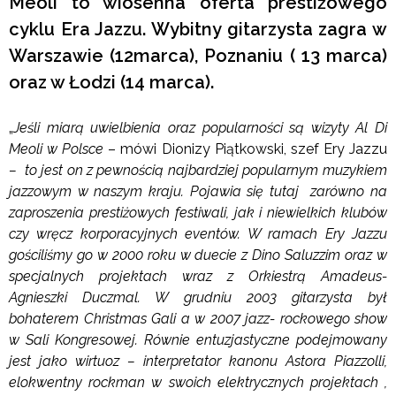
Meoli to wiosenna oferta prestiżowego
cyklu Era Jazzu. Wybitny gitarzysta zagra w
Warszawie (12marca), Poznaniu ( 13 marca)
oraz w Łodzi (14 marca).
„
Jeśli miarą uwielbienia oraz popularności są wizyty Al Di
Meoli w Polsce
– mówi Dionizy Piątkowski, szef Ery Jazzu
– to jest on z pewnością najbardziej popularnym muzykiem
jazzowym w naszym kraju. Pojawia się tutaj zarówno na
zaproszenia prestiżowych festiwali, jak i niewielkich klubów
czy wręcz korporacyjnych eventów. W ramach Ery Jazzu
gościliśmy go w 2000 roku w duecie z Dino Saluzzim oraz w
specjalnych projektach wraz z Orkiestrą Amadeus-
Agnieszki Duczmal. W grudniu 2003 gitarzysta był
bohaterem Christmas Gali a w 2007 jazz- rockowego show
w Sali Kongresowej. Równie entuzjastyczne podejmowany
jest jako wirtuoz – interpretator kanonu Astora Piazzolli,
elokwentny rockman w swoich elektrycznych projektach ,