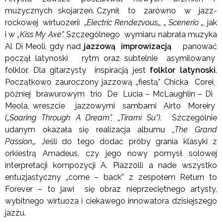
muzycznych skojarzeń. Czynił to zarówno w jazz-
rockowej wirtuozerii „
Electric Rendezvous
„, „
Scenerio
„, jak
i w
„Kiss My Axe”.
Szczególnego wymiaru nabrała muzyka
Al Di Meoli, gdy nad
jazzową improwizacją
panować
począł latynoski rytm oraz subtelnie asymilowany
folklor. Dla gitarzysty inspiracją jest
folklor latynoski
.
Początkowo zauroczony jazzową „fiestą” Chicka Corei,
później brawurowym trio De Lucia – McLaughlin – Di
Meola, wreszcie jazzowymi sambami Airto Moreiry
(„Soaring Through A Dream”, „Tirami Su”).
Szczególnie
udanym okazała się realizacja albumu
„The Grand
Passion
„. Jeśli do tego dodać próby grania klasyki z
orkiestrą Amadeus, czy jego nowy pomysł solowej
interpretacji kompozycji A. Piazzolli a nade wszystko
entuzjastyczny „come – back” z zespołem Return to
Forever – to jawi się obraz nieprzeciętnego artysty,
wybitnego wirtuoza i ciekawego innowatora dzisiejszego
jazzu.