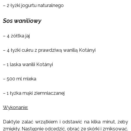
– 2 łyżki jogurtu naturalnego
Sos waniliowy
– 4 żółtka jaj
– 4 łyżki cukru z prawdziwą wanilią Kotányi
– 1 laska wanilii Kotányi
– 500 ml mleka
– 1 łyżka mąki ziemniaczanej
Wykonanie:
Daktyle zalać wrzątkiem i odstawić na kilka minut, żeby
zmiękły. Następnie odcedzić, obrać ze skórki i zmiksować.