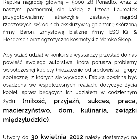
Replika nagrodę główną – 5000 zł! Ponadto, wraz z
naszymi partnerami, dla każdej z trzech Laureatek
przygotowaliśmy atrakcyjne zestawy nagród
rzeczowych: wśród nich ekskluzywną galanterię skórzaną
firmy Baron, zmysłową bieliznę firmy ESOTIQ &
Henderson oraz egzotyczne kosmetyki z Maroko Sklep.
Aby wziąć udział w konkursie wystarczy przesłać do nas
powieść swojego autorstwa, która porusza problemy
współczesnej kobiety (niezależnie od środowiska i grupy
społecznej, z których się wywodzi). Fabuła powinna być
osadzona we współczesnych realiach, dotyczyć życia
kobiet; spraw będących ich udziałem w codziennym
(miłość, przyjaźń, sukces, praca,
życiu
macierzyństwo, dom, kulinaria, związki
międzyludzkie)
.
30 kwietnia 2012
Utwory do
należy dostarczyć na