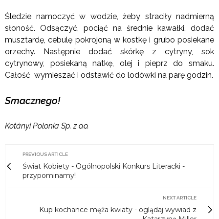
Śledzie namoczyć w wodzie, żeby straciły nadmierną
słoność. Odsączyć, pociąć na średnie kawałki, dodać
musztardę, cebulę pokrojoną w kostkę i grubo posiekane
orzechy. Następnie dodać skórkę z cytryny, sok
cytrynowy, posiekaną natkę, olej i pieprz do smaku.
Całość wymieszać i odstawić do lodówki na parę godzin.
Smacznego!
Kotányi Polonia Sp. z o.o.
PREVIOUS ARTICLE
Świat Kobiety - Ogólnopolski Konkurs Literacki -
przypominamy!
NEXT ARTICLE
Kup kochance męża kwiaty - oglądaj wywiad z
Katarzyną Miller