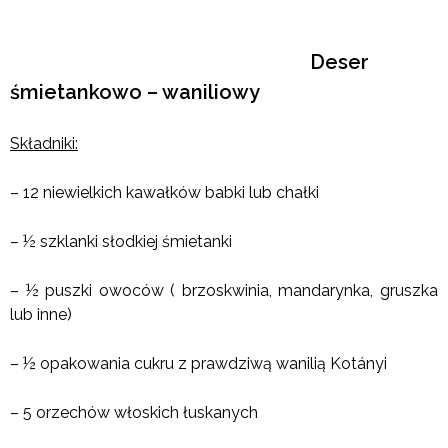
Deser
śmietankowo – waniliowy
Składniki:
– 12 niewielkich kawałków babki lub chałki
– ½ szklanki słodkiej śmietanki
– ½ puszki owoców ( brzoskwinia, mandarynka, gruszka
lub inne)
– ½ opakowania cukru z prawdziwą wanilią Kotányi
– 5 orzechów włoskich łuskanych