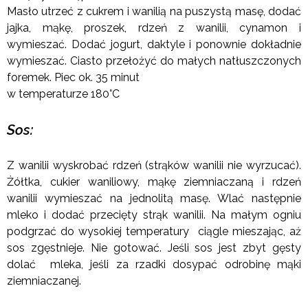
Masło utrzeć z cukrem i wanilią na puszystą masę, dodać
jajka, mąkę, proszek, rdzeń z wanilii, cynamon i
wymieszać. Dodać jogurt, daktyle i ponownie dokładnie
wymieszać. Ciasto przełożyć do małych natłuszczonych
foremek. Piec ok. 35 minut
w temperaturze 180°C
Sos:
Z wanilii wyskrobać rdzeń (strąków wanilii nie wyrzucać).
Żółtka, cukier waniliowy, mąkę ziemniaczaną i rdzeń
wanilii wymieszać na jednolitą masę. Wlać następnie
mleko i dodać przecięty strąk wanilii. Na małym ogniu
podgrzać do wysokiej temperatury ciągle mieszając, aż
sos zgęstnieje. Nie gotować. Jeśli sos jest zbyt gęsty
dolać mleka, jeśli za rzadki dosypać odrobinę mąki
ziemniaczanej.