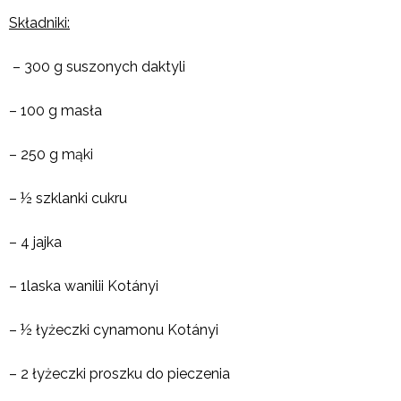
Składniki:
– 300 g suszonych daktyli
– 100 g masła
– 250 g mąki
– ½ szklanki cukru
– 4 jajka
– 1laska wanilii Kotányi
– ½ łyżeczki cynamonu Kotányi
– 2 łyżeczki proszku do pieczenia