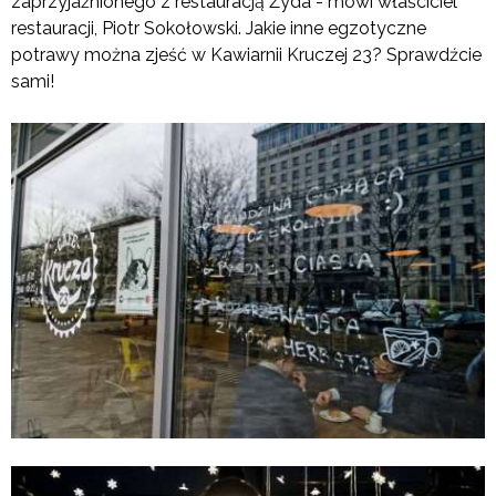
zaprzyjaźnionego z restauracją Żyda”- mówi właściciel
restauracji, Piotr Sokołowski. Jakie inne egzotyczne
potrawy można zjeść w Kawiarnii Kruczej 23? Sprawdźcie
sami!