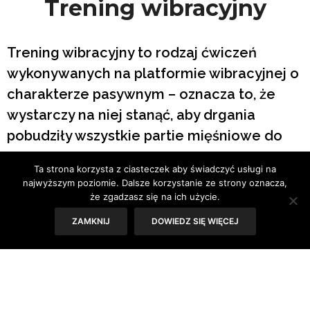
Trening wibracyjny
Trening wibracyjny to rodzaj ćwiczeń
wykonywanych na platformie wibracyjnej o
charakterze pasywnym – oznacza to, że
wystarczy na niej stanąć, aby drgania
pobudziły wszystkie partie mięśniowe do
pracy.
Ta strona korzysta z ciasteczek aby świadczyć usługi na
najwyższym poziomie. Dalsze korzystanie ze strony oznacza,
W ten sposób, dzięki przekazywanym do ciała wibracjom,
że zgadzasz się na ich użycie.
tkanka tłuszczowa na brzuchu, udach, pośladkach i
ZAMKNIJ
DOWIEDZ SIĘ WIĘCEJ
ramionach ulega redukcji. W celu uzyskania najlepszych
efektów powinien być wykonywany 2-3 razy w tygodniu,
a pierwszych rezultatów można spodziewać się już po 5
treningach.