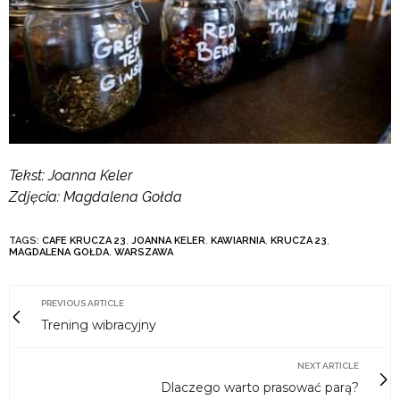
Tekst: Joanna Keler
Zdjęcia: Magdalena Gołda
TAGS:
CAFE KRUCZA 23
,
JOANNA KELER
,
KAWIARNIA
,
KRUCZA 23
,
MAGDALENA GOŁDA
,
WARSZAWA
PREVIOUS ARTICLE
Trening wibracyjny
NEXT ARTICLE
Dlaczego warto prasować parą?