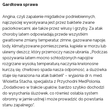
Gardłowa sprawa
Angina, czyli zapalenie migdałków podniebiennych,
najczęściej wywoływana jest przez bakterie zwane
paciorkowcami, ale także przez wirusy i grzyby. Za atak
choroby latem odpowiadają przede wszystkim
gwałtowne zmiany temperatur, zimne, gazowane napoje,
lody, klimatyzowane pomieszczenia, kąpiele w morzu lub
ulewny deszcz, który przemoczy nasze ubrania.
„
Podczas
spożywania latem mocno schłodzonych napojów
rozgrzane wysoką temperaturą naczynia krwionośne
kurczą się, chwilowo spada nasza odporność, a śluzówka
staje się narażona na atak bakterii”
–
wyjaśnia dr n. med.
Wioletta Stacha, specjalista z Przychodni MedPolonia.
„
Dodatkowo w trakcie upałów, bardzo szybko dochodzi
do wysychania śluzówek, co również osłabia system
obronny w jamie ustnej i może prowadzić do powstania
stanu zapalnego”.