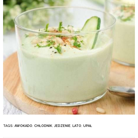
TAGS:
AWOKADO
,
CHŁODNIK
,
JEDZENIE
,
LATO
,
UPAŁ