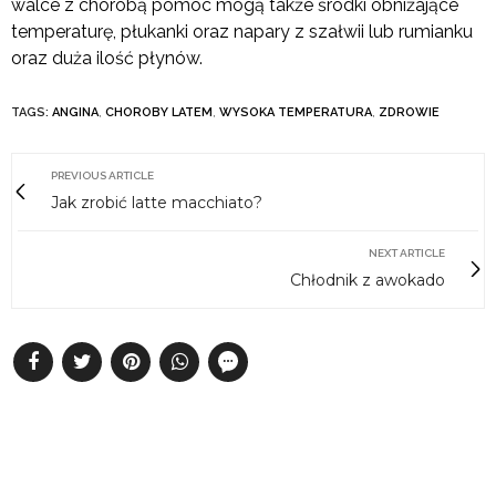
walce z chorobą pomóc mogą także środki obniżające
temperaturę, płukanki oraz napary z szałwii lub rumianku
oraz duża ilość płynów.
TAGS:
ANGINA
,
CHOROBY LATEM
,
WYSOKA TEMPERATURA
,
ZDROWIE
PREVIOUS ARTICLE
Jak zrobić latte macchiato?
NEXT ARTICLE
Chłodnik z awokado