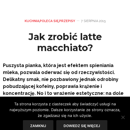
KUCHNIA
,
POLECA SIĘ
,
PRZEPISY
7 SIERPNIA 2015
Jak zrobić latte
macchiato?
Puszysta pianka, która jest efektem spieniania
mleka, pozwala oderwać się od rzeczywistości.
Delikatny smak, nie pozbawiony jednak odrobiny
pobudzającej kofeiny, poprawia krążenie i
koncentrację. No i to wrażenie estetyczne: na dole
białe mleko, pośrodku czarne espresso, a całość
Ta strona korzysta z ciasteczek aby świadczyć usługi na
wieńczy mleczna pianka… Oto latte macchiato.
najwyższym poziomie. Dalsze korzystanie ze strony oznacza,
że zgadzasz się na ich użycie.
ZAMKNIJ
DOWIEDZ SIĘ WIĘCEJ