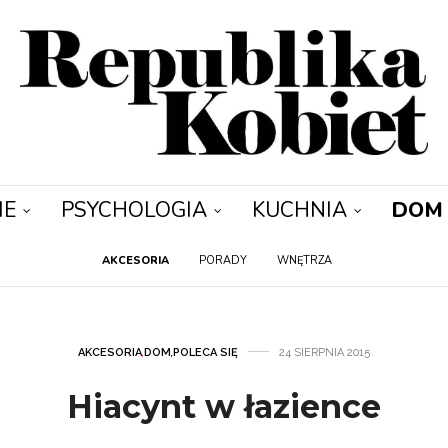
IE
PSYCHOLOGIA
KUCHNIA
DOM
AKCESORIA
PORADY
WNĘTRZA
AKCESORIA
,
DOM
,
POLECA SIĘ
24 SIERPNIA 2015
Hiacynt w łazience