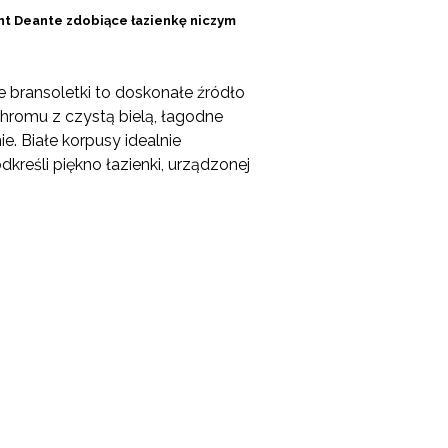
nt Deante zdobiące łazienkę niczym
e bransoletki to doskonałe źródło
 chromu z czystą bielą, łagodne
e. Białe korpusy idealnie
kreśli piękno łazienki, urządzonej