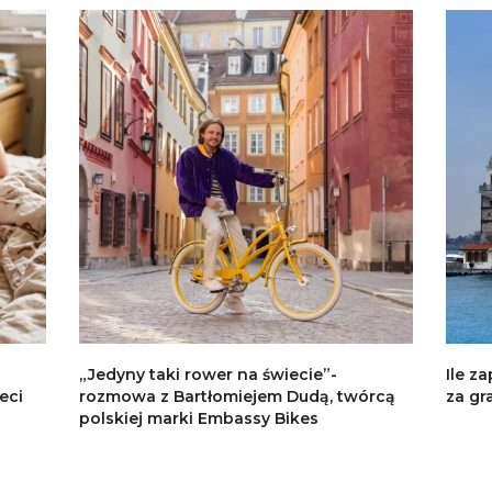
„Jedyny taki rower na świecie”-
Ile za
eci
rozmowa z Bartłomiejem Dudą, twórcą
za gr
polskiej marki Embassy Bikes