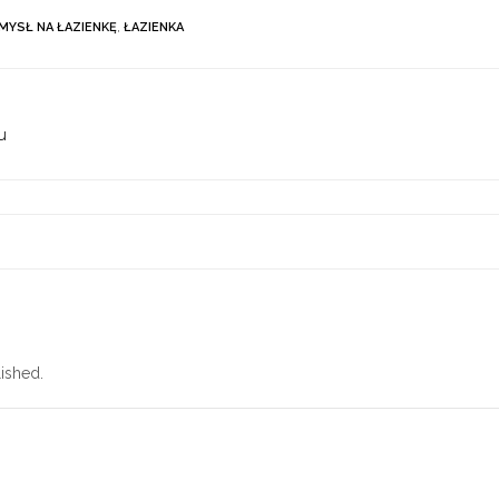
MYSŁ NA ŁAZIENKĘ
,
ŁAZIENKA
u
ished.