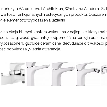
kończyła Wzornictwo i Architekturę Wnętrz na Akademii Sztu
u wartości funkcjonalnych i estetycznych produktu. Obszare
enie elementów wyposażenia łazienki.
ą kolekcja Hiacynt została wykonana z najlepszej klasy ma
nią ciągliwość, gwarantuje odporność na korozję oraz ma 
wyposażone w głowice ceramiczne, decydujące o trwałości,
ość potwierdza 7-letnia gwarancja.