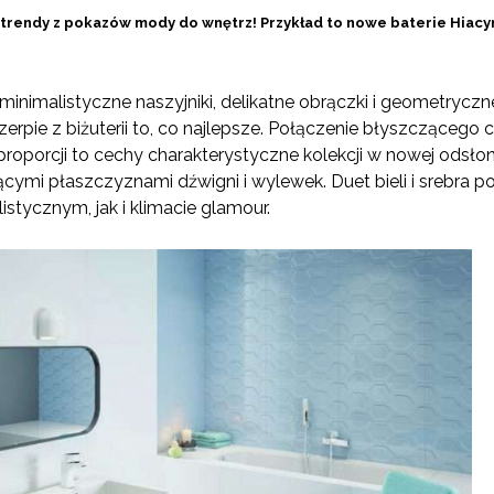
e trendy z pokazów mody do wnętrz! Przykład to nowe baterie Hiacy
inimalistyczne naszyjniki, delikatne obrączki i geometryczn
 czerpie z biżuterii to, co najlepsze. Połączenie błyszczącego
oporcji to cechy charakterystyczne kolekcji w nowej odsłoni
ymi płaszczyznami dźwigni i wylewek. Duet bieli i srebra pod
stycznym, jak i klimacie glamour.