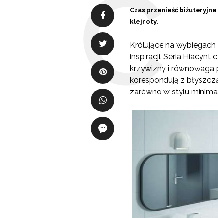
Czas przenieść biżuteryjn
klejnoty.
Królujące na wybiegach m
inspiracji. Seria Hiacynt
krzywizny i równowaga pr
korespondują z błyszcząc
zarówno w stylu minimali