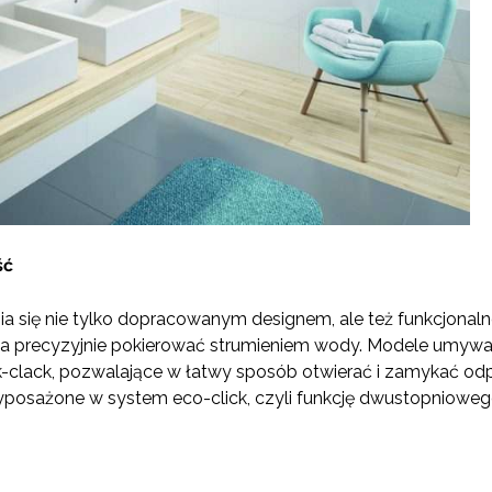
ść
ia się nie tylko dopracowanym designem, ale też funkcjona
 precyzyjnie pokierować strumieniem wody. Modele umywal
ck-clack, pozwalające w łatwy sposób otwierać i zamykać o
osażone w system eco-click, czyli funkcję dwustopniowego 