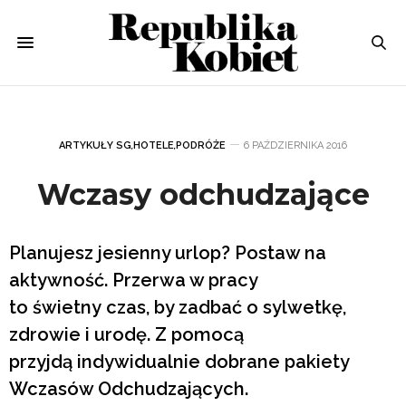
ARTYKUŁY SG
,
HOTELE
,
PODRÓŻE
6 PAŹDZIERNIKA 2016
Wczasy odchudzające
Planujesz jesienny urlop? Postaw na
aktywność. Przerwa w pracy
to świetny czas, by zadbać o sylwetkę,
zdrowie i urodę. Z pomocą
przyjdą indywidualnie dobrane pakiety
Wczasów Odchudzających.