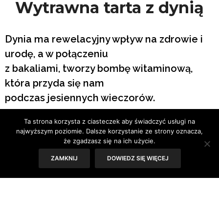
Wytrawna tarta z dynią
Dynia ma rewelacyjny wpływ na zdrowie i
urodę, a w połączeniu
z bakaliami, tworzy bombę witaminową,
która przyda się nam
podczas jesiennych wieczorów.
Ta strona korzysta z ciasteczek aby świadczyć usługi na
Dynia przybyła do Europy w XVI wieku z Ameryki
najwyższym poziomie. Dalsze korzystanie ze strony oznacza,
Południowej, gdzie ceniono
że zgadzasz się na ich użycie.
ją głównie za walory lecznicze. Europejczycy docenili
przede wszystkim
ZAMKNIJ
DOWIEDZ SIĘ WIĘCEJ
jej walory smakowe, a ilość proponowanych kulinarnych
rozwiązań z dynią
w roli głównej zaskakuje nawet smakoszy tego warzywa.
Przykładem
jest choćby wytrawna tarta.