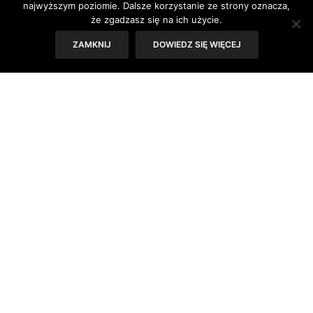
napięcie skóry.
najwyższym poziomie. Dalsze korzystanie ze strony oznacza,
że zgadzasz się na ich użycie.
ZAMKNIJ
DOWIEDZ SIĘ WIĘCEJ
3. Mogą zawierać konserwanty
Ale tylko takie, które są dopuszczone przez jednostki
certyfikujące. W produktach, które mają trwałość ponad
kilka miesięcy, znajdują się środki konserwujące – także w
kosmetykach naturalnych. Konserwantami w takim
przypadku jest najczęściej alkohol oraz środki
dopuszczone przez instytucje certyfikujące. (Clochee
postawiło na bezpieczne konserwanty zaaprobowane
przez Ecocert.)
4. Mogą uczulać
Dzieje się tak, ponieważ surowce pochodzenia roślinnego
i minerały są indywidualnie przyswajane przez każdego z
nas. Czasami efekt uboczny może być spowodowany