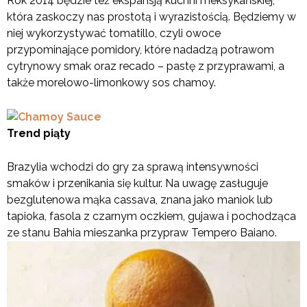
Rok 2014 będzie też ekspansją kuchni meksykańskiej,
która zaskoczy nas prostotą i wyrazistością. Będziemy w
niej wykorzystywać tomatillo, czyli owoce
przypominające pomidory, które nadadzą potrawom
cytrynowy smak oraz recado – pastę z przyprawami, a
także morelowo-limonkowy sos chamoy.
Trend piąty
Brazylia wchodzi do gry za sprawą intensywności
smaków i przenikania się kultur. Na uwagę zasługuje
bezglutenowa mąka cassava, znana jako maniok lub
tapioka, fasola z czarnym oczkiem, gujawa i pochodząca
ze stanu Bahia mieszanka przypraw Tempero Baiano.