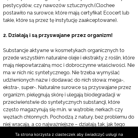
pestycydów, czy nawozów sztucznych.(Clochee
postawiło na surowce, które mają certyfikat Ecocert lub
takie, które są przez tę instytucję zaakceptowane).
2. Działają i są przyswajane przez organizm!
Substancje aktywne w kosmetykach organicznych to
przede wszystkim naturalne oleje i ekstrakty z roślin, które
mają niepowtarzalną moc i dobroczynne właściwości. Nie
ma w nich nic syntetycznego. Nie trzeba wymyślać
udziwnionych nazw i dodawać do nich słowa: mega-,
ekstra-, super-. Naturalne surowce są przyswajane przez
organizm, pielęgnują skórę i ulegają biodegradacji w
przeciwieństwie do syntetycznych substancji, które
często magazynują się m.in. w wątrobie, nerkach czy
węzłach chłonnych. Pochodzą z natury, bez problemu do
niej wracają, a co najważniejsze – działają tak, jak tego
sobie życzysz. Nawilżają, ujędrniają, widocznie poprawiają
Ta strona korzysta z ciasteczek aby świadczyć usługi na