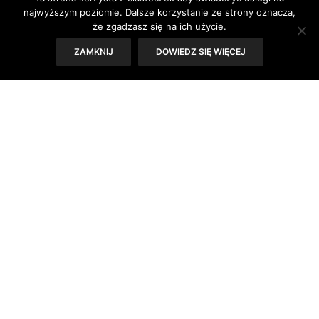
najwyższym poziomie. Dalsze korzystanie ze strony oznacza,
że zgadzasz się na ich użycie.
ZAMKNIJ
DOWIEDZ SIĘ WIĘCEJ
Słyszeliście kiedykolwiek o
Fest Festivalu
w Chorzowie?
Jeśli nie, to usłyszcie! Bo Wu-Tang Clan, Metronomy,
Disclusure, Róisin Murphy i Jaden Smith na pewno są wam
znani. I teraz niespodzianka! Oni wszyscy zagrają w
najbliższy weekend w Chorzowie! Kto by się spodziewał,