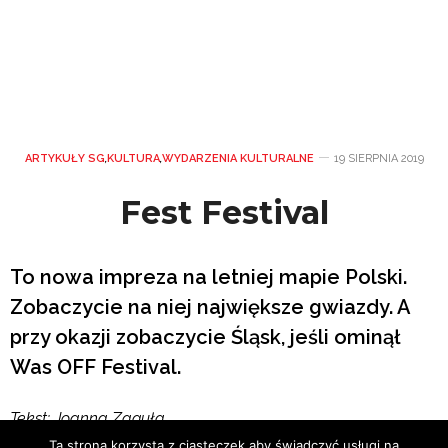
ARTYKUŁY SG
,
KULTURA
,
WYDARZENIA KULTURALNE
19 SIERPNIA 2019
Fest Festival
To nowa impreza na letniej mapie Polski.
Zobaczycie na niej największe gwiazdy. A
przy okazji zobaczycie Śląsk, jeśli ominął
Was OFF Festival.
Tekst: Joanna Zaguła
Ta strona korzysta z ciasteczek aby świadczyć usługi na