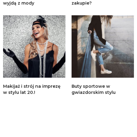
wyjdą z mody
zakupie?
Makijaż i strój na imprezę
Buty sportowe w
w stylu lat 20.!
gwiazdorskim stylu