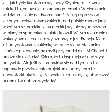
jest jak bycie kuratorem wystawy. Wybieram ze swojej
kolekcji to, co pasuje to zadanego tematu. W Mediolanie
widziałam siebie na dworcu nad filiżanką espresso w
zielonym welwetowym żakiecie, nad polskie morze jadę
w żółtym sztormiaku, a na greckiej wyspie wypoczywam
w lnianych spodenkach i białej koszuli. W tym roku moim
wakacyjnym kierunkiem wyjazdowym jest Francja. Mam
już przygotowaną sukienkę w kratkę Vichy. Ale zanim
skończę pakowanie, na myśl przychodzi mi styl Chanel. I
proszę się nie śmiać. Wiem, że to inspiracja aż nad wyraz
oczywista. Ale jeśli zastanowimy się nad tym, co tak
naprawdę przyświecało projektom i pomysłom tej
innowatorki, okaże się, że wcale nie musimy się obwieszać
perłami, by dobrze wyglądać.