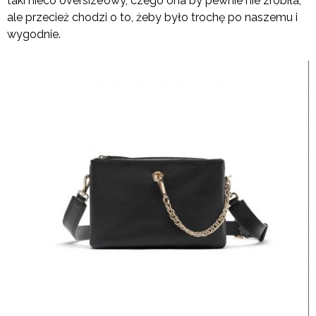
taki nieco oversize’owy, czego ona by pewnie nie zrobiła,
ale przecież chodzi o to, żeby było trochę po naszemu i
wygodnie.