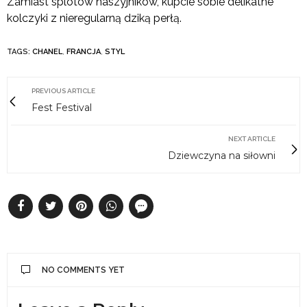
Zamiast splotów naszyjników, kupcie sobie delikatne
kolczyki z nieregularną dziką perłą.
TAGS:
CHANEL
,
FRANCJA
,
STYL
PREVIOUS ARTICLE
Fest Festival
NEXT ARTICLE
Dziewczyna na siłowni
NO COMMENTS YET