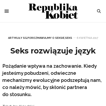
ARTYKUŁY SG
,
POROZMAWIAJMY O SEKSIE
,
SEKS
6 KWIETNIA 2017
Seks rozwiązuje język
Pożądanie wpływa na zachowanie. Kiedy
jesteśmy pobudzeni, odwieczne
mechanizmy ewolucyjne podszeptują nam,
co należy mówić, by skłonić partnera
do stosunku.