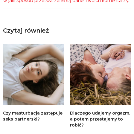
w jaki sposób przetwarzane są dane Twoich komentarzy.
Czytaj również
Czy masturbacja zastępuje
Dlaczego udajemy orgazm,
seks partnerski?
a potem przestajemy to
robić?