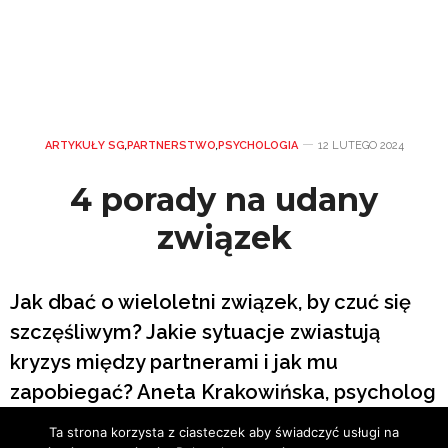
ARTYKUŁY SG
,
PARTNERSTWO
,
PSYCHOLOGIA
12 LUTEGO 2024
4 porady na udany
związek
Jak dbać o wieloletni związek, by czuć się
szczęśliwym? Jakie sytuacje zwiastują
kryzys między partnerami i jak mu
zapobiegać? Aneta Krakowińska, psycholog
z Poradni Zdrowia Psychicznego Harmonia
Ta strona korzysta z ciasteczek aby świadczyć usługi na