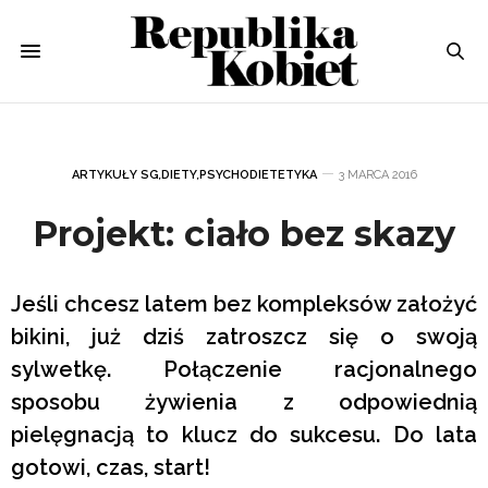
ARTYKUŁY SG
,
DIETY
,
PSYCHODIETETYKA
3 MARCA 2016
Projekt: ciało bez skazy
Jeśli chcesz latem bez kompleksów założyć
bikini, już dziś zatroszcz się o swoją
sylwetkę. Połączenie racjonalnego
sposobu żywienia z odpowiednią
pielęgnacją to klucz do sukcesu. Do lata
gotowi, czas, start!