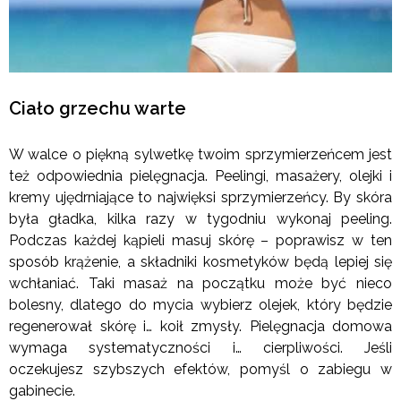
Ciało grzechu warte
W walce o piękną sylwetkę twoim sprzymierzeńcem jest
też odpowiednia pielęgnacja. Peelingi, masażery, olejki i
kremy ujędrniające to najwięksi sprzymierzeńcy. By skóra
była gładka, kilka razy w tygodniu wykonaj peeling.
Podczas każdej kąpieli masuj skórę – poprawisz w ten
sposób krążenie, a składniki kosmetyków będą lepiej się
wchłaniać. Taki masaż na początku może być nieco
bolesny, dlatego do mycia wybierz olejek, który będzie
regenerował skórę i… koił zmysły. Pielęgnacja domowa
wymaga systematyczności i… cierpliwości. Jeśli
oczekujesz szybszych efektów, pomyśl o zabiegu w
gabinecie.