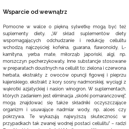
Wsparcie od wewnątrz
Pomocne w walce o piękną sylwetkę mogą być też
suplementy diety. „W skład suplementów diety
wspomagających odchudzanie i redukcję cellulitu
wchodzą najczęściej: kofeina, guarana, flawonoidy, L-
karnityna, yerba mate, miłorząb japoński, algi, np.
morszczyn pęcherzykowaty. Inne substancje stosowane
w preparatach doustnych na cellulit to: zielona i czerwona
herbata, ekstrakty z owoców opuncji figowej i pieprzu
kajeńskiego, ekstrakt z kory sosny nadmorskiej, wyciągi z
wąkrotki azjatyckiej i nasion winogron. W suplementach,
których zadaniem jest eliminacja „skórki pomarańczowej”,
mogą znajdować się także składniki oczyszczające
organizm i usuwające nadmiar wody, np. aloes czy
pokrzywa. Te wykazują najwyższą skuteczność w
przypadkach tak zwanej wodnej postaci cellulitu” – radzi