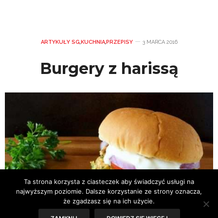
ARTYKUŁY SG
,
KUCHNIA
,
PRZEPISY
3 MARCA 2016
Burgery z harissą
Ta strona korzysta z ciasteczek aby świadczyć usługi na
najwyższym poziomie. Dalsze korzystanie ze strony oznacza,
że zgadzasz się na ich użycie.