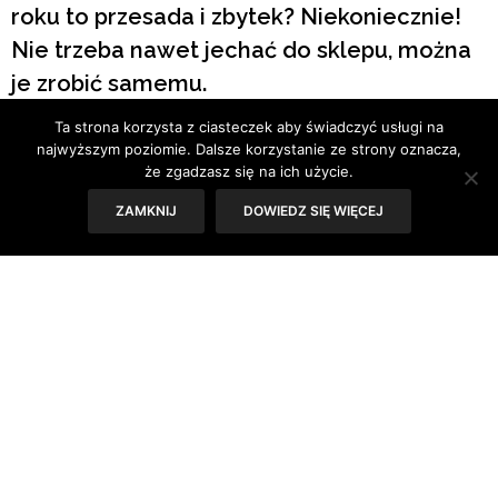
roku to przesada i zbytek? Niekoniecznie!
Nie trzeba nawet jechać do sklepu, można
je zrobić samemu.
Ta strona korzysta z ciasteczek aby świadczyć usługi na
Tekst: Joanna Zaguła
najwyższym poziomie. Dalsze korzystanie ze strony oznacza,
że zgadzasz się na ich użycie.
Tak, zdaję sobie sprawę, że nie macie teraz zamiaru
ZAMKNIJ
DOWIEDZ SIĘ WIĘCEJ
wychodzić z domu w poszukiwaniu talerzy w kształcie
króliczka, specjalnych pastelowych pojemników na chleb
czy kolorowych kieliszków na jajka. Ale to nie znaczy, że
wasze święta, także
te spędzane z dala od rodziny
nie
mogą być odświętne. Dekoracje wielkanocnego stołu
można wykonać samemu, a nie tylko kupować. Mam więc
dla was kilka prostych propozycji, jak upiększyć
świąteczne śniadanie.