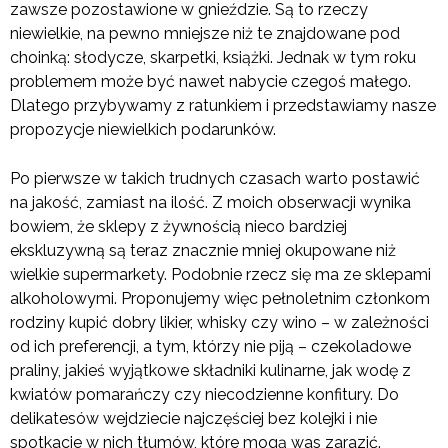
zawsze pozostawione w gnieździe. Są to rzeczy
niewielkie, na pewno mniejsze niż te znajdowane pod
choinką: słodycze, skarpetki, książki. Jednak w tym roku
problemem może być nawet nabycie czegoś małego.
Dlatego przybywamy z ratunkiem i przedstawiamy nasze
propozycje niewielkich podarunków.
Po pierwsze w takich trudnych czasach warto postawić
na jakość, zamiast na ilość. Z moich obserwacji wynika
bowiem, że sklepy z żywnością nieco bardziej
ekskluzywną są teraz znacznie mniej okupowane niż
wielkie supermarkety. Podobnie rzecz się ma ze sklepami
alkoholowymi. Proponujemy więc pełnoletnim członkom
rodziny kupić dobry likier, whisky czy wino – w zależności
od ich preferencji, a tym, którzy nie piją – czekoladowe
praliny, jakieś wyjątkowe składniki kulinarne, jak wodę z
kwiatów pomarańczy czy niecodzienne konfitury. Do
delikatesów wejdziecie najczęściej bez kolejki i nie
spotkacie w nich tłumów, które mogą was zarazić.