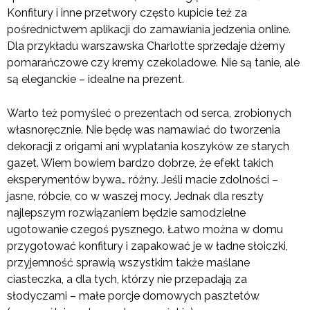
Konfitury i inne przetwory często kupicie też za
pośrednictwem aplikacji do zamawiania jedzenia online.
Dla przykładu warszawska Charlotte sprzedaje dżemy
pomarańczowe czy kremy czekoladowe. Nie są tanie, ale
są eleganckie – idealne na prezent.
Warto też pomyśleć o prezentach od serca, zrobionych
własnoręcznie. Nie będę was namawiać do tworzenia
dekoracji z origami ani wyplatania koszyków ze starych
gazet. Wiem bowiem bardzo dobrze, że efekt takich
eksperymentów bywa… różny. Jeśli macie zdolności –
jasne, róbcie, co w waszej mocy. Jednak dla reszty
najlepszym rozwiązaniem będzie samodzielne
ugotowanie czegoś pysznego. Łatwo można w domu
przygotować konfitury i zapakować je w ładne słoiczki,
przyjemność sprawią wszystkim także maślane
ciasteczka, a dla tych, którzy nie przepadają za
słodyczami – małe porcje domowych pasztetów