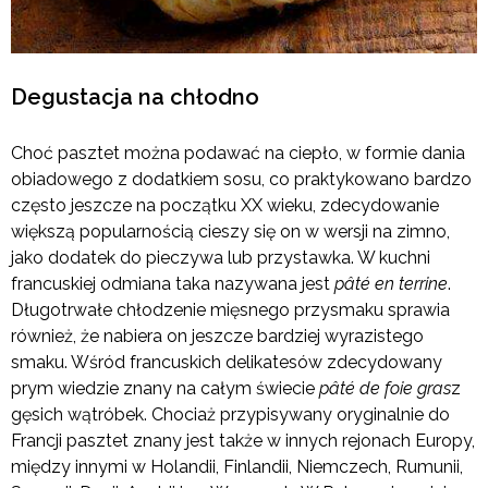
Degustacja na chłodno
Choć pasztet można podawać na ciepło, w formie dania
obiadowego z dodatkiem sosu, co praktykowano bardzo
często jeszcze na początku XX wieku, zdecydowanie
większą popularnością cieszy się on w wersji na zimno,
jako dodatek do pieczywa lub przystawka. W kuchni
francuskiej odmiana taka nazywana jest
pâté en terrine
.
Długotrwałe chłodzenie mięsnego przysmaku sprawia
również, że nabiera on jeszcze bardziej wyrazistego
smaku. Wśród francuskich delikatesów zdecydowany
prym wiedzie znany na całym świecie
pâté de foie gras
z
gęsich wątróbek. Chociaż przypisywany oryginalnie do
Francji pasztet znany jest także w innych rejonach Europy,
między innymi w Holandii, Finlandii, Niemczech, Rumunii,