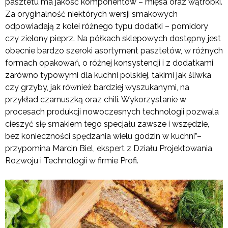
pasztetu ma jakość komponentów – mięsa oraz wątróbki.
Za oryginalność niektórych wersji smakowych
odpowiadają z kolei różnego typu dodatki – pomidory
czy zielony pieprz. Na półkach sklepowych dostępny jest
obecnie bardzo szeroki asortyment pasztetów, w różnych
formach opakowań, o różnej konsystencji i z dodatkami
zarówno typowymi dla kuchni polskiej, takimi jak śliwka
czy grzyby, jak również bardziej wyszukanymi, na
przykład czarnuszką oraz chili. Wykorzystanie w
procesach produkcji nowoczesnych technologii pozwala
cieszyć się smakiem tego specjału zawsze i wszędzie,
bez konieczności spędzania wielu godzin w kuchni”–
przypomina Marcin Biel, ekspert z Działu Projektowania,
Rozwoju i Technologii w firmie Profi.