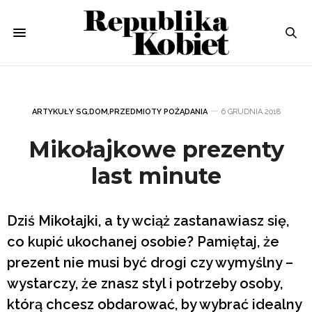
ARTYKUŁY SG
,
DOM
,
PRZEDMIOTY POŻĄDANIA
6 GRUDNIA 2018
Mikołajkowe prezenty
last minute
Dziś Mikołajki, a ty wciąż zastanawiasz się,
co kupić ukochanej osobie? Pamiętaj, że
prezent nie musi być drogi czy wymyślny –
wystarczy, że znasz styl i potrzeby osoby,
którą chcesz obdarować, by wybrać idealny