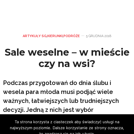
ARTYKUŁY SG
,
KIERUNKI
,
PODRÓŻE
5 GRUDNIA 2018
Sale weselne – w mieście
czy na wsi?
Podczas przygotowań do dnia ślubu i
wesela para młoda musi podjąć wiele
ważnych, łatwiejszych lub trudniejszych
decyzji. Jedną z nich jest wybór
perfekcyjnej sali weselnej.
Ta strona korzysta z ciasteczek aby świadczyć usługi na
najwyższym poziomie. Dalsze korzystanie ze strony oznacza,
że zgadzasz się na ich użycie.