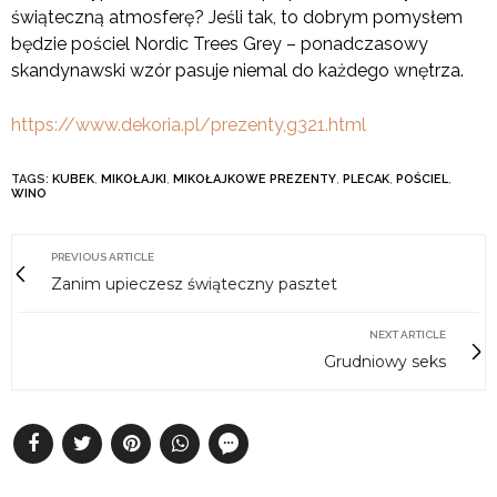
świąteczną atmosferę? Jeśli tak, to dobrym pomysłem
będzie pościel Nordic Trees Grey – ponadczasowy
skandynawski wzór pasuje niemal do każdego wnętrza.
https://www.dekoria.pl/prezenty,g321.html
TAGS:
KUBEK
,
MIKOŁAJKI
,
MIKOŁAJKOWE PREZENTY
,
PLECAK
,
POŚCIEL
,
WINO
PREVIOUS ARTICLE
Zanim upieczesz świąteczny pasztet
NEXT ARTICLE
Grudniowy seks