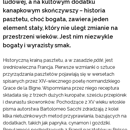
ludowej, a na kultowym dodatku
kanapkowym skończywszy – historia
pasztetu, choć bogata, zawiera jeden
element stały, który nie uległ zmianie na
przestrzeni wieków. Jest nim niezwykle
bogaty i wyrazisty smak.
Historyczną krainą pasztetu, a w zasadzie
pâté
, jest
średniowieczna Francja. Pierwsze wzmianki o sztuce
przyrządzania pasztetów pojawiają się w wersetach
spisanych przez XIV-wiecznego poetę normandzkiego
Grace de la Bigne. Wspomniana przez niego receptura
składała się z trzech dużych kuropatw, sześciu przepiórek
i dwunastu skowronków. Pochodzące z XV wieku włoskie
pisma autorstwa Bartolomeo Sacchi zdradzają z kolei
kilka nietuzinkowych metod przyprawiania, bazujących na
dodatkach, takich jak papryka, cynamon i goździki.
Popularność pochodzących z Francji pasztetów w Polsce