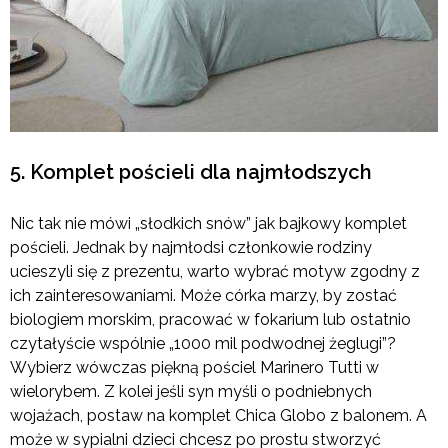
5. Komplet pościeli dla najmłodszych
Nic tak nie mówi „słodkich snów” jak bajkowy komplet
pościeli. Jednak by najmłodsi członkowie rodziny
ucieszyli się z prezentu, warto wybrać motyw zgodny z
ich zainteresowaniami. Może córka marzy, by zostać
biologiem morskim, pracować w fokarium lub ostatnio
czytałyście wspólnie „1000 mil podwodnej żeglugi”?
Wybierz wówczas piękną pościel Marinero Tutti w
wielorybem. Z kolei jeśli syn myśli o podniebnych
wojażach, postaw na komplet Chica Globo z balonem. A
może w sypialni dzieci chcesz po prostu stworzyć