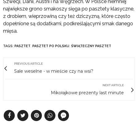
Szwecji, Danii, Austrii i na Węgrzech. W Polsce niemniej
największe grono smakoszy sięga po pasztety klasyczne,
z drobiem, wieprzowiną czy też dziczyzną, które często
dopełnione są dodatkami, podkreślającymi smak danego
mięsa.
TAGS:
PASZTET
,
PASZTET PO POLSKU
,
ŚWIĄTECZNY PASZTET
PREVIOUS ARTICLE
Sale weselne - w mieście czy na wsi?
NEXT ARTICLE
Mikołajkowe prezenty last minute