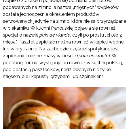
Dopiero z czasem pojawiła się odmiana pasztetów
podawanych na zimno, a nazwa „mięsnych” wypieków,
została jednocześnie określeniem produktów
serwowanych jedynie na zimno, które nie są przyrządzane
w piekarniku. W kuchni francuskiej pojawia się również
specjał o nazwie
pain de viande
, czyli po prostu „chleb z
mięsa”. Pasztet zapiekać można również w kąpieli wodnej
lub w brytfannie. Na zachodzie częściej spotykane jest
zapiekanie mięsnej masy w cieście (
pâté en croûte
). W
podobnej formie występuje on również w kuchni polskiej,
pod postacią pasztecików, nadziewanych nie tylko
mięsem, ale i kapustą, grzybami lub szpinakiem.