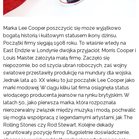
Marka Lee Cooper poszczycić się może wyjątkowo
bogatą historią i kultowym statusem ikony dżinsu.
Początki firmy sięgają 1908 roku. To właśnie wtedy na
East Endzie w Londynie dwójka przyjaciół: Morris Cooper i
Louis Maister, założyła małą firmę. Zaczęło się
niepozornie, bo od szycia ubrań roboczych, zaś wojny
światowe przestawiły produkcję na mundury dla wojska.
Jednak lata 40. XX wieku to już początek Lee Cooper jako
marki modowej. W ciągu kilku lat firma osiągnęła status
wiodącego producenta jeansów na rynku brytyjskim. W
latach 50., jako pierwsza marka, która rozpoznała
nierozerwalny związek między muzyką i modą, pochwalić
się mogła współpracą z legendarnymi artystami, jak The
Rolling Stones czy Rod Stewart. Kolejne dekady
ugruntowały pozycję firmy. Długoletnie doświadczenie,