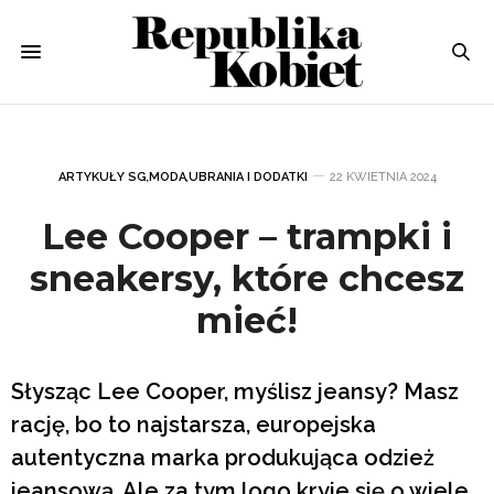
ARTYKUŁY SG
,
MODA
,
UBRANIA I DODATKI
22 KWIETNIA 2024
Lee Cooper – trampki i
sneakersy, które chcesz
mieć!
Słysząc Lee Cooper, myślisz jeansy? Masz
rację, bo to najstarsza, europejska
autentyczna marka produkująca odzież
jeansową. Ale za tym logo kryje się o wiele