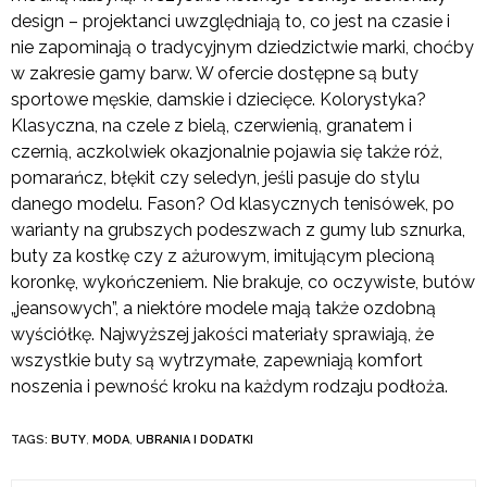
design – projektanci uwzględniają to, co jest na czasie i
nie zapominają o tradycyjnym dziedzictwie marki, choćby
w zakresie gamy barw. W ofercie dostępne są buty
sportowe męskie, damskie i dziecięce. Kolorystyka?
Klasyczna, na czele z bielą, czerwienią, granatem i
czernią, aczkolwiek okazjonalnie pojawia się także róż,
pomarańcz, błękit czy seledyn, jeśli pasuje do stylu
danego modelu. Fason? Od klasycznych tenisówek, po
warianty na grubszych podeszwach z gumy lub sznurka,
buty za kostkę czy z ażurowym, imitującym plecioną
koronkę, wykończeniem. Nie brakuje, co oczywiste, butów
„jeansowych”, a niektóre modele mają także ozdobną
wyściółkę. Najwyższej jakości materiały sprawiają, że
wszystkie buty są wytrzymałe, zapewniają komfort
noszenia i pewność kroku na każdym rodzaju podłoża.
TAGS:
BUTY
,
MODA
,
UBRANIA I DODATKI