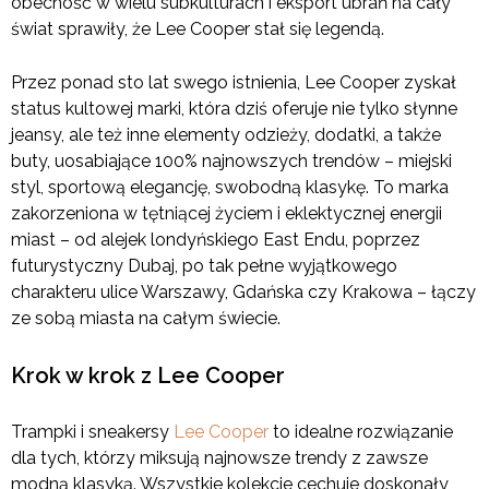
obecność w wielu subkulturach i eksport ubrań na cały
świat sprawiły, że Lee Cooper stał się legendą.
Przez ponad sto lat swego istnienia, Lee Cooper zyskał
status kultowej marki, która dziś oferuje nie tylko słynne
jeansy, ale też inne elementy odzieży, dodatki, a także
buty, uosabiające 100% najnowszych trendów – miejski
styl, sportową elegancję, swobodną klasykę. To marka
zakorzeniona w tętniącej życiem i eklektycznej energii
miast – od alejek londyńskiego East Endu, poprzez
futurystyczny Dubaj, po tak pełne wyjątkowego
charakteru ulice Warszawy, Gdańska czy Krakowa – łączy
ze sobą miasta na całym świecie.
Krok w krok z Lee Cooper
Trampki i sneakersy
Lee Cooper
to idealne rozwiązanie
dla tych, którzy miksują najnowsze trendy z zawsze
modną klasyką. Wszystkie kolekcje cechuje doskonały