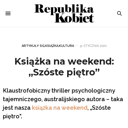
ARTYKUŁY SG
,
KSIĄŻKA
,
KULTURA
31 STYCZNIA 2020
Książka na weekend:
„Szóste piętro”
Klaustrofobiczny thriller psychologiczny
tajemniczego, australijskiego autora – taka
jest nasza
książka na weekend
, „Szóste
piętro”.