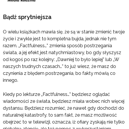
Bądź sprytniejsza
O wielu książkach mawia się, że są w stanie zmienić twoje
życie i zwykle jest to kompletna bujda, jednak nie tym
razem. „Factfulness…” zmienia sposób postrzegania
świata, a jej efekt jest natychmiastowy, bo gdy słyszysz
od kogoś po raz kolejny: „Dawniej to było lepiej” lub „W
naszych trudnych czasach…” to już wiesz, że masz do
czynienia z błędem postrzegania, bo fakty mówią co
innego.
Kiedy po lekturze „Factfulness…” będziesz oglądać
wiadomości ze świata, będziesz miała wobec nich więcej
dystansu. Będziesz rozumieć, że nawet gdy dochodzi do
naturalnej katastrofy, to sam fakt, że masz możliwość
obejrzeć to w telewizji, oznacza, iż ofiary zyskają nie tylko
globalną atencję, ale też pomoc z wykorzystaniem