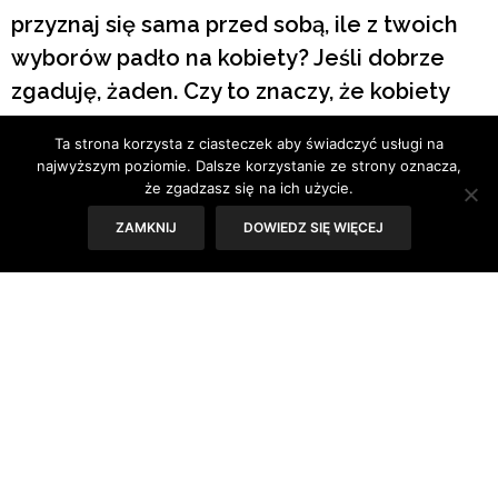
przyznaj się sama przed sobą, ile z twoich
wyborów padło na kobiety? Jeśli dobrze
zgaduję, żaden. Czy to znaczy, że kobiety
nie są odważne? Nic bardziej mylnego,
Ta strona korzysta z ciasteczek aby świadczyć usługi na
czego dowodem są choćby protesty kobiet.
najwyższym poziomie. Dalsze korzystanie ze strony oznacza,
Każdemu jednak – niezależnie od płci –
że zgadzasz się na ich użycie.
przyda się od czasu do czasu mały trening
ZAMKNIJ
DOWIEDZ SIĘ WIĘCEJ
odwagi.
Tekst: Sylwia Skorstad