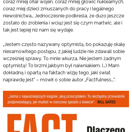
coraz mniej ofiar wojen, coraz mniej głowic nuklearnych,
coraz miej dzieci zmuszanych do pracy i legalnego
niewolnictwa… Jednocześnie podkreśla, że dużo jeszcze
zostało do zrobienia i wciąż jest się czym martwić, ale i
tak jest lepiej niż nam się wydaje.
„Jestem często nazywany optymistą, bo pokazuję skalę
niesamowitego postępu, z jakiej ludzie nie zdawali sobie
wcześniej sprawy. To mnie wkurza. Nie jestem żadnym
optymistą! To brzmi jakbym był naiwniakiem. (…) Mam
dokładną i opartą na faktach wizję tego, jaki świat
naprawdę jest” – mówił o sobie autor „Factfulness…”.