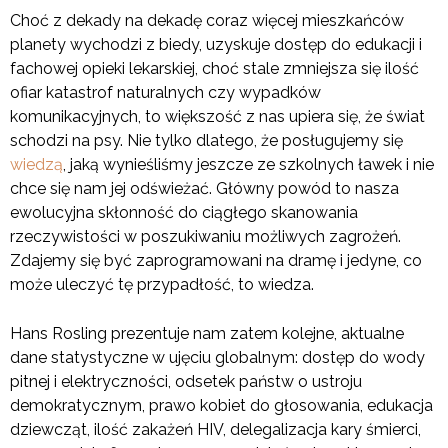
Choć z dekady na dekadę coraz więcej mieszkańców
planety wychodzi z biedy, uzyskuje dostęp do edukacji i
fachowej opieki lekarskiej, choć stale zmniejsza się ilość
ofiar katastrof naturalnych czy wypadków
komunikacyjnych, to większość z nas upiera się, że świat
schodzi na psy. Nie tylko dlatego, że posługujemy się
wiedzą
, jaką wynieśliśmy jeszcze ze szkolnych ławek i nie
chce się nam jej odświeżać. Główny powód to nasza
ewolucyjna skłonność do ciągłego skanowania
rzeczywistości w poszukiwaniu możliwych zagrożeń.
Zdajemy się być zaprogramowani na dramę i jedyne, co
może uleczyć tę przypadłość, to wiedza.
Hans Rosling prezentuje nam zatem kolejne, aktualne
dane statystyczne w ujęciu globalnym: dostęp do wody
pitnej i elektryczności, odsetek państw o ustroju
demokratycznym, prawo kobiet do głosowania, edukacja
dziewcząt, ilość zakażeń HIV, delegalizacja kary śmierci,