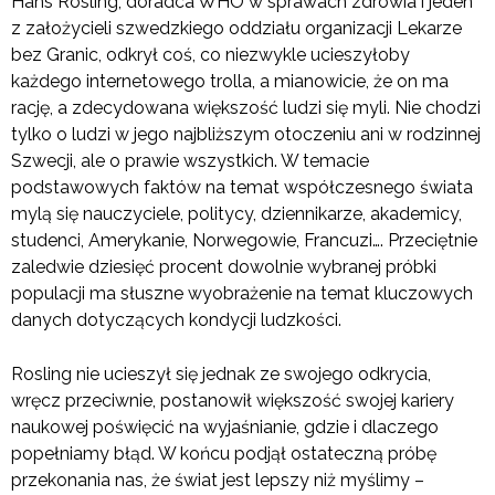
Hans Rosling, doradca WHO w sprawach zdrowia i jeden
z założycieli szwedzkiego oddziału organizacji Lekarze
bez Granic, odkrył coś, co niezwykle ucieszyłoby
każdego internetowego trolla, a mianowicie, że on ma
rację, a zdecydowana większość ludzi się myli. Nie chodzi
tylko o ludzi w jego najbliższym otoczeniu ani w rodzinnej
Szwecji, ale o prawie wszystkich. W temacie
podstawowych faktów na temat współczesnego świata
mylą się nauczyciele, politycy, dziennikarze, akademicy,
studenci, Amerykanie, Norwegowie, Francuzi…. Przeciętnie
zaledwie dziesięć procent dowolnie wybranej próbki
populacji ma słuszne wyobrażenie na temat kluczowych
danych dotyczących kondycji ludzkości.
Rosling nie ucieszył się jednak ze swojego odkrycia,
wręcz przeciwnie, postanowił większość swojej kariery
naukowej poświęcić na wyjaśnianie, gdzie i dlaczego
popełniamy błąd. W końcu podjął ostateczną próbę
przekonania nas, że świat jest lepszy niż myślimy –