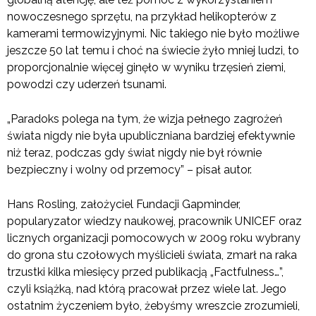
nowoczesnego sprzętu, na przykład helikopterów z
kamerami termowizyjnymi. Nic takiego nie było możliwe
jeszcze 50 lat temu i choć na świecie żyło mniej ludzi, to
proporcjonalnie więcej ginęło w wyniku trzęsień ziemi,
powodzi czy uderzeń tsunami.
„Paradoks polega na tym, że wizja pełnego zagrożeń
świata nigdy nie była upubliczniana bardziej efektywnie
niż teraz, podczas gdy świat nigdy nie był równie
bezpieczny i wolny od przemocy” – pisał autor.
Hans Rosling, założyciel Fundacji Gapminder,
popularyzator wiedzy naukowej, pracownik UNICEF oraz
licznych organizacji pomocowych w 2009 roku wybrany
do grona stu czołowych myślicieli świata, zmarł na raka
trzustki kilka miesięcy przed publikacją „Factfulness…”,
czyli książką, nad którą pracował przez wiele lat. Jego
ostatnim życzeniem było, żebyśmy wreszcie zrozumieli,