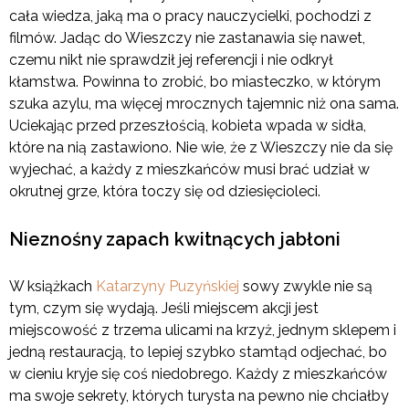
cała wiedza, jaką ma o pracy nauczycielki, pochodzi z
filmów. Jadąc do Wieszczy nie zastanawia się nawet,
czemu nikt nie sprawdził jej referencji i nie odkrył
kłamstwa. Powinna to zrobić, bo miasteczko, w którym
szuka azylu, ma więcej mrocznych tajemnic niż ona sama.
Uciekając przed przeszłością, kobieta wpada w sidła,
które na nią zastawiono. Nie wie, że z Wieszczy nie da się
wyjechać, a każdy z mieszkańców musi brać udział w
okrutnej grze, która toczy się od dziesięcioleci.
Nieznośny zapach kwitnących jabłoni
W książkach
Katarzyny Puzyńskiej
sowy zwykle nie są
tym, czym się wydają. Jeśli miejscem akcji jest
miejscowość z trzema ulicami na krzyż, jednym sklepem i
jedną restauracją, to lepiej szybko stamtąd odjechać, bo
w cieniu kryje się coś niedobrego. Każdy z mieszkańców
ma swoje sekrety, których turysta na pewno nie chciałby