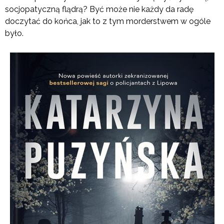
socjopatyczną flądrą? Być może nie każdy da radę
doczytać do końca, jak to z tym morderstwem w ogóle
było.