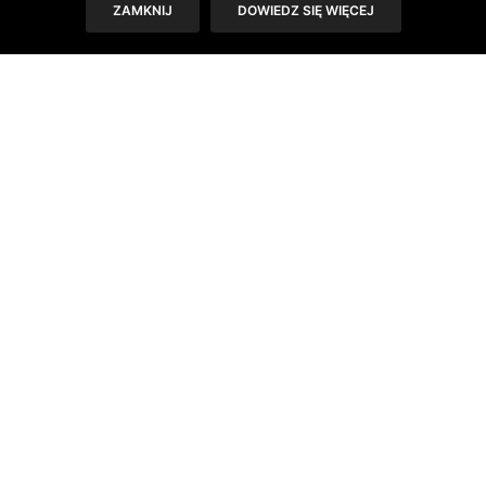
ZAMKNIJ
DOWIEDZ SIĘ WIĘCEJ
przeciętnej postrzeganie czasu.
Tekst: Sylwia Skorstad