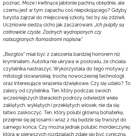
poznać. Może i kwitnące jabłonie pachną obłędnie, ale
czemu jest w tym zapachu coś niepokojącego? Gdyby
turysta zajrzał do miejscowej szkoły, też by się zdziwił.
Uczniowie siedzą cicho jak zaczarowani. „
Ich pulpity są
całkowicie czyste. Żadnych wydrapanych czy
nabazgranych flamastrami napisów.”
„Bezgłos” miał być z założenia bardziej horrorem niż
kryminałem. Autorka nie ukrywa w posłowiu, że chciała
czytelnika nastraszyć. Wykorzystała do tego motywy z
mitologii słowiańskiej, trochę nowoczesnej technologii
oraz interesujące wrażenia dźwiękowe. Czy się udało? To
zależy od czytelnika. Ten, który podczas swoich
wcześniejszych literackich podróży odwiedził wiele
zaklętych, wyklętych i przeklętych wiosek, nie da się
łatwo zaskoczyć. Ten, który polubi główną bohaterkę,
przejmie się jej losami i wraz z nią będzie się trwożył do
samego końca. Czy można jednak polubić morderczynię,
która w pierwszych rozdziałach zdaje się być cyniczną,