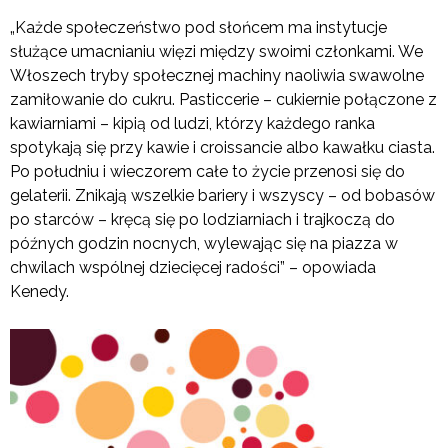
„Każde społeczeństwo pod słońcem ma insty­tucje
służące umacnianiu więzi między swoimi członkami. We
Włoszech tryby społecznej ma­chiny naoliwia swawolne
zamiłowanie do cukru. Pasticcerie – cukiernie połączone z
kawiarniami – kipią od ludzi, którzy każdego ranka
spotykają się przy kawie i croissancie albo kawałku ciasta.
Po południu i wieczorem całe to życie przenosi się do
gelaterii. Znikają wszelkie bariery i wszyscy – od bobasów
po starców – kręcą się po lodziarniach i trajkoczą do
późnych godzin nocnych, wylewa­jąc się na piazza w
chwilach wspólnej dziecięcej radości” – opowiada
Kenedy.