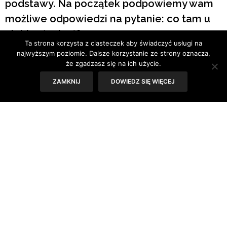
podstawy. Na początek podpowiemy wam
możliwe odpowiedzi na pytanie: co tam u
ciebie słychać?
Ta strona korzysta z ciasteczek aby świadczyć usługi na
najwyższym poziomie. Dalsze korzystanie ze strony oznacza,
Tekst: Sylwia Skorstad
że zgadzasz się na ich użycie.
ZAMKNIJ
DOWIEDZ SIĘ WIĘCEJ