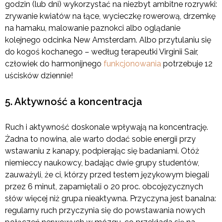
godzin (lub dni) wykorzystać na niezbyt ambitne rozrywki:
zrywanie kwiatów na łące, wycieczkę rowerową, drzemkę
na hamaku, malowanie paznokci albo oglądanie
kolejnego odcinka New Amsterdam. Albo przytulaniu się
do kogoś kochanego – według terapeutki Virginii Sair,
człowiek do harmonijnego
funkcjonowania
potrzebuje 12
uścisków dziennie!
5. Aktywność a koncentracja
Ruch i aktywność doskonale wpływają na koncentrację.
Żadna to nowina, ale warto dodać sobie energii przy
wstawaniu z kanapy, podpierając się badaniami. Otóż
niemieccy naukowcy, badając dwie grupy studentów,
zauważyli, że ci, którzy przed testem językowym biegali
przez 6 minut, zapamiętali o 20 proc. obcojęzycznych
słów więcej niż grupa nieaktywna. Przyczyna jest banalna:
regularny ruch przyczynia się do powstawania nowych