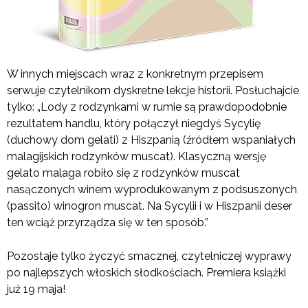
W innych miejscach wraz z konkretnym przepisem
serwuje czytelnikom dyskretne lekcje historii. Posłuchajcie
tylko: „Lody z rodzynkami w rumie są prawdopodobnie
rezultatem handlu, który połączył niegdyś Sycylię
(duchowy dom gelati) z Hiszpanią (źródłem wspaniałych
malagijskich rodzynków muscat). Klasyczną wersję
gelato malaga robiło się z rodzynków muscat
nasączonych winem wyprodukowanym z podsuszonych
(passito) winogron muscat. Na Sycylii i w Hiszpanii deser
ten wciąż przyrządza się w ten sposób.”
Pozostaje tylko życzyć smacznej, czytelniczej wyprawy
po najlepszych włoskich słodkościach. Premiera książki
już 19 maja!