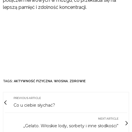
połączeń nerwowych w mózgu, co przekłada się na
lepszą pamięć i zdolność koncentracji.
TAGS:
AKTYWNOŚĆ FIZYCZNA
,
WIOSNA
,
ZDROWIE
PREVIOUS ARTICLE
Co u ciebie słychać?
NEXT ARTICLE
„Gelato. Włoskie lody, sorbety i inne słodkości”