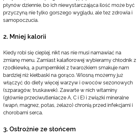
płynów dziennie, bo ich niewystarczająca ilość może być
przyczyną nie tylko gorszego wyglądu, ale tez zdrowia i
samopoczucia.
2. Mniej kalorii
Kiedy robi się cieplej, nikt nas nie musi namawiać na
zmianę menu. Zamiast kalafiorowej wybieramy chłodnik z
rzodkiewką, a pumpernikiel z twarożkiem smakuje nam
bardziej niż kiełbaski na gorąco. Wiosną możemy już
włączyć do diety więcej warzyw i owoców sezonowych
(szparagów, truskawek). Zawarte w nich witaminy
(głównie przeciwutleniacze A, C i E) i związki mineralne
(wapń, magnez, potas, żelazo) chronią przed infekcjami i
chorobami serca.
3. Ostrożnie ze słońcem