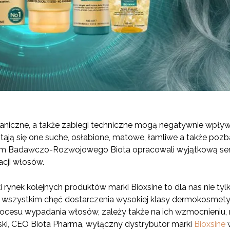
haniczne, a także zabiegi techniczne mogą negatywnie wpływ
ają się one suche, osłabione, matowe, łamliwe a także pozb
rium Badawczo-Rozwojowego Biota opracowali wyjątkową seri
cji włosów.
 rynek kolejnych produktów marki Bioxsine to dla nas nie tyl
e wszystkim chęć dostarczenia wysokiej klasy dermokosmet
cesu wypadania włosów, zależy także na ich wzmocnieniu, n
ski, CEO Biota Pharma, wyłączny dystrybutor marki
Bioxsine
w