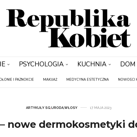
IE
PSYCHOLOGIA
KUCHNIA
DOM
DŁONIE I PAZNOKCIE
MAKIJAŻ
MEDYCYNA ESTETYCZNA
NOWOŚCI 
ARTYKUŁY SG
,
URODA
,
WŁOSY
17 MAJA 2023
 – nowe dermokosmetyki 