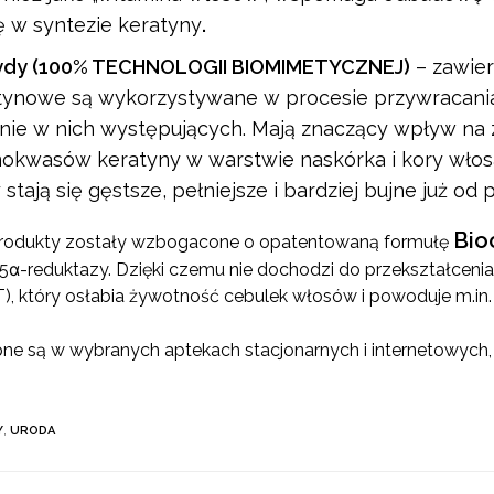
lę w syntezie keratyny
.
ydy (100% TECHNOLOGII BIOMIMETYCZNEJ)
– zawie
ratynowe są wykorzystywane w procesie przywracan
nie w nich występujących. Mają znaczący wpływ na
nokwasów keratyny w warstwie naskórka i kory włosa
tają się gęstsze, pełniejsze i bardziej bujne już od
Bio
rodukty zostały wzbogacone o opatentowaną formułę
 5α-reduktazy. Dzięki czemu nie dochodzi do przekształceni
), który osłabia żywotność cebulek włosów i powoduje m.in.
 są w wybranych aptekach stacjonarnych i internetowych, sk
Y
,
URODA