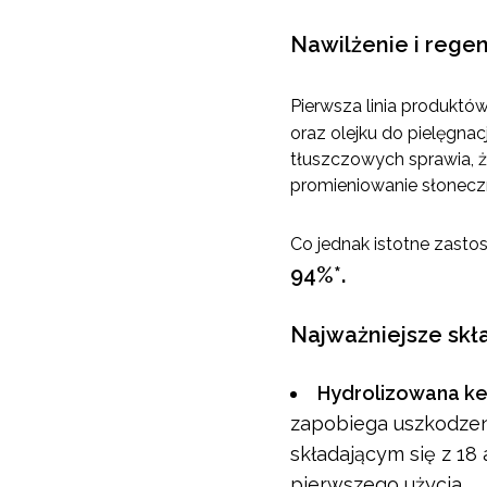
Nawilżenie i rege
Pierwsza linia produktó
oraz olejku do pielęgnac
tłuszczowych sprawia, ż
promieniowanie słonecz
Co jednak istotne zast
94%*.
Najważniejsze skła
Hydrolizowana k
zapobiega uszkodzen
składającym się z 18
pierwszego użycia.