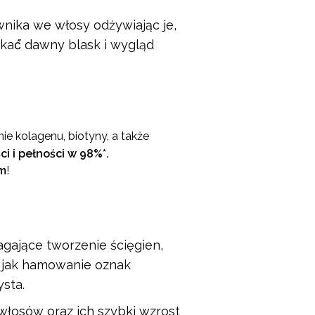
nika we włosy odżywiając je,
kać́ dawny blask i wygląd
ie kolagenu, biotyny, a także
ci i pełności w 98%*.
m
!
gające tworzenie ścięgien,
ch jak hamowanie oznak
ysta.
łosów oraz ich szybki wzrost