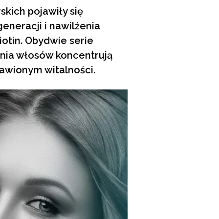
kich pojawiły się
eneracji i nawilżenia
iotin. Obydwie serie
nia włosów koncentrują
awionym witalności.