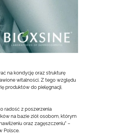
ać na kondycję oraz strukturę
awione witalności. Z tego względu
ę produktów do pielęgnacji,
ko radość z poszerzenia
yków na bazie ziół osobom, którym
awilżeniu oraz zagęszczeniu” –
 Polsce.