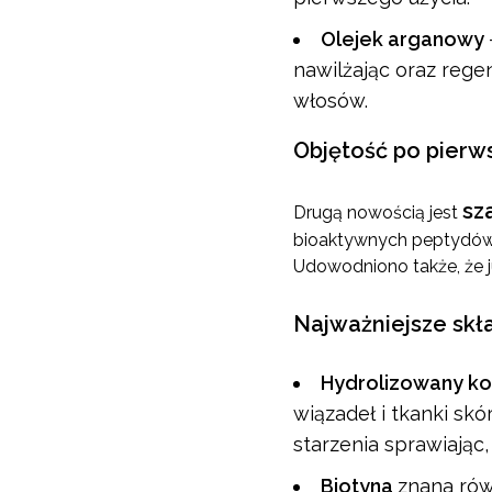
Olejek arganowy
nawilżając oraz rege
włosów.
Objętość po pierw
sz
Drugą nowością jest
bioaktywnych peptydów
Udowodniono także, że j
Najważniejsze skła
Hydrolizowany k
wiązadeł i tkanki sk
starzenia sprawiając, 
Biotyna
znana rów