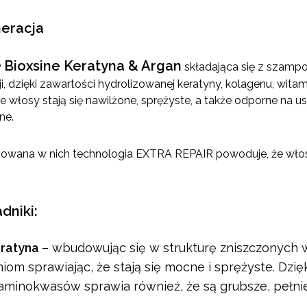
neracja
Bioxsine Keratyna & Argan
w
składająca się z szampo
ji, dzięki zawartości hydrolizowanej keratyny, kolagenu, wi
e włosy stają się nawilżone, sprężyste, a także odporne na u
ne.
osowana w nich technologia EXTRA REPAIR powoduje, że wło
dniki:
eratyna
– wbudowując się w strukturę zniszczonych w
iom sprawiając, że stają się mocne i sprężyste. Dz
 aminokwasów sprawia również, że są grubsze, pełniej