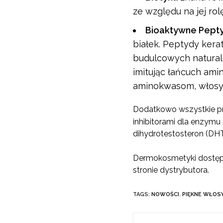
ze względu na jej ro
Bioaktywne Pept
białek. Peptydy ke
budulcowych natural
imitując łańcuch ami
aminokwasom, włosy s
Dodatkowo wszystkie p
inhibitorami dla enzymu
dihydrotestosteron (DHT
Dermokosmetyki dostępne
stronie dystrybutora.
TAGS:
NOWOŚCI
,
PIĘKNE WŁOS