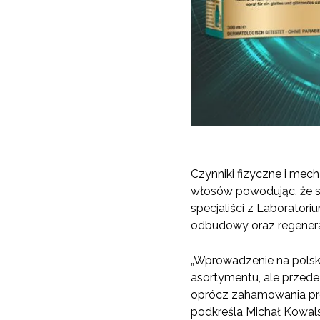
Czynniki fizyczne i mec
włosów powodując, że st
specjaliści z Laborato
odbudowy oraz regenera
„Wprowadzenie na polski
asortymentu, ale przed
oprócz zahamowania pro
podkreśla Michał Kowal