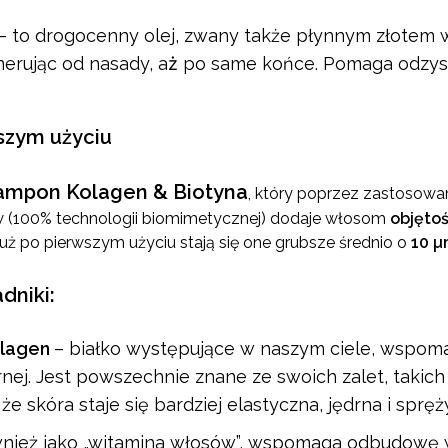
– to drogocenny olej, zwany także płynnym złotem w
nerując od nasady, aż̇ po same końce. Pomaga odzys
szym użyciu
ampon Kolagen & Biotyna
, który poprzez zastosowan
 (100% technologii biomimetycznej) dodaje włosom
objętoś
uż po pierwszym użyciu stają się one grubsze średnio o
10 µ
dniki:
olagen
– białko występujące w naszym ciele, wspoma
órnej. Jest powszechnie znane ze swoich zalet, taki
że skóra staje się bardziej elastyczna, jędrna i spręż
nież jako „witamina włosów”, wspomaga odbudowę w