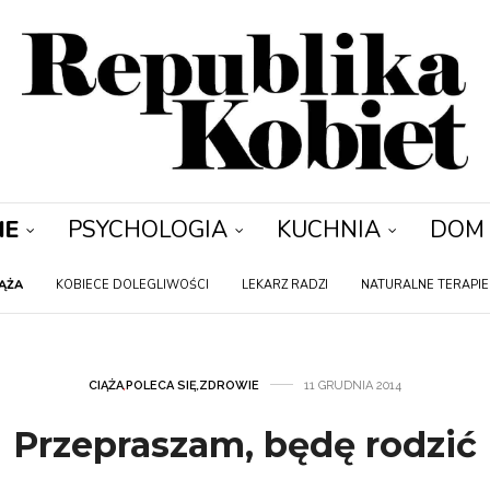
IE
PSYCHOLOGIA
KUCHNIA
DOM
IĄŻA
KOBIECE DOLEGLIWOŚCI
LEKARZ RADZI
NATURALNE TERAPIE
CIĄŻA
,
POLECA SIĘ
,
ZDROWIE
11 GRUDNIA 2014
Przepraszam, będę rodzić