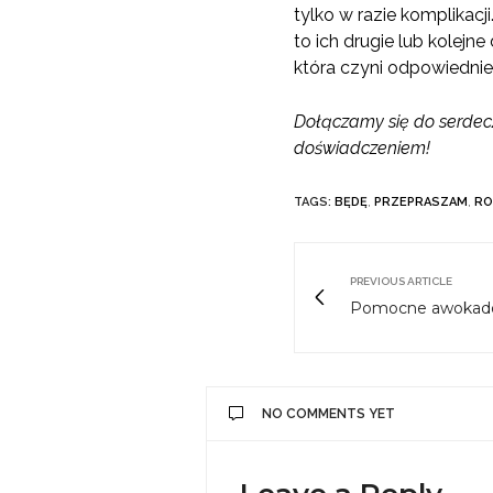
tylko w razie komplikacj
to ich drugie lub kolejn
która czyni odpowiedni
Dołączamy się do serdec
doświadczeniem!
TAGS:
BĘDĘ
,
PRZEPRASZAM
,
RO
PREVIOUS ARTICLE
Pomocne awokad
NO COMMENTS YET