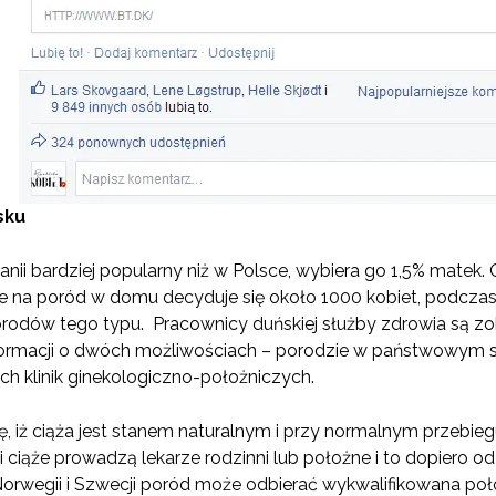
sku
i bardziej popularny niż w Polsce, wybiera go 1,5% matek. Oz
ie na poród w domu decyduje się około 1000 kobiet, podczas 
porodów tego typu. Pracownicy duńskiej służby zdrowia są z
ormacji o dwóch możliwościach – porodzie w państwowym 
ch klinik ginekologiczno-położniczych.
, iż ciąża jest stanem naturalnym i przy normalnym przebie
ii ciąże prowadzą lekarze rodzinni lub położne i to dopiero od
Norwegii i Szwecji poród może odbierać wykwalifikowana po