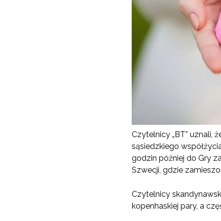
Czytelnicy „BT” uznali,
sąsiedzkiego współżycia
godzin później do Gry za
Szwecji, gdzie zamieszo
Czytelnicy skandynawsk
kopenhaskiej pary, a czę