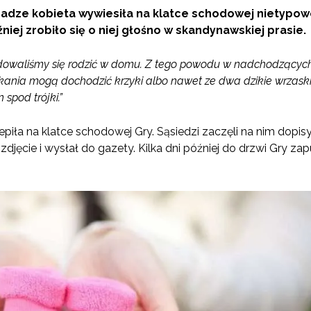
adze kobieta wywiesiła na klatce schodowej nietypo
źniej zrobiło się o niej głośno w skandynawskiej prasie.
ydowaliśmy się rodzić w domu. Z tego powodu w nadchodzącyc
zkania mogą dochodzić krzyki albo nawet ze dwa dzikie wrzask
spod trójki.”
epiła na klatce schodowej Gry. Sąsiedzi zaczęli na nim dopi
 zdjęcie i wysłał do gazety. Kilka dni później do drzwi Gry za