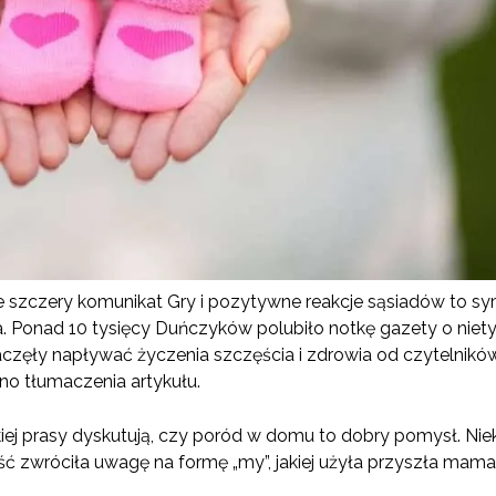
 że szczery komunikat Gry i pozytywne reakcje sąsiadów to 
. Ponad 10 tysięcy Duńczyków polubiło notkę gazety o niet
częły napływać życzenia szczęścia i zdrowia od czytelników 
no tłumaczenia artykułu.
iej prasy dyskutują, czy poród w domu to dobry pomysł. Ni
ść zwróciła uwagę na formę „my”, jakiej użyła przyszła mama