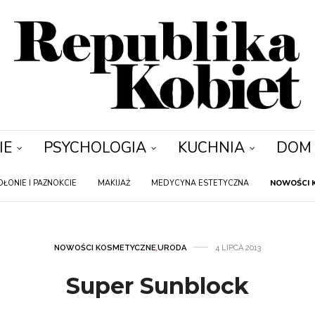
IE
PSYCHOLOGIA
KUCHNIA
DOM
DŁONIE I PAZNOKCIE
MAKIJAŻ
MEDYCYNA ESTETYCZNA
NOWOŚCI 
NOWOŚCI KOSMETYCZNE
,
URODA
4 LIPCA 2013
Super Sunblock