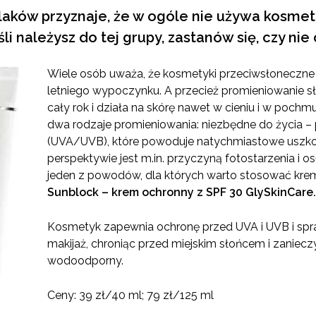
aków przyznaje, że w ogóle nie używa kosme
li należysz do tej grupy, zastanów się, czy nie
Wiele osób uważa, że kosmetyki przeciwsłoneczne
letniego wypoczynku. A przecież promieniowanie s
cały rok i działa na skórę nawet w cieniu i w pochmur
dwa rodzaje promieniowania: niezbędne do życia –
(UVA/UVB), które powoduje natychmiastowe uszkod
perspektywie jest m.in. przyczyną fotostarzenia i o
jeden z powodów, dla których warto stosować kremy
Sunblock – krem ochronny z SPF 30 GlySkinCare.
Kosmetyk zapewnia ochronę przed UVA i UVB i spr
makijaż, chroniąc przed miejskim słońcem i zanieczy
wodoodporny.
Ceny: 39 zł/40 ml; 79 zł/125 ml