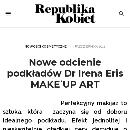
NOWOŚCI KOSMETYCZNE
3 PAŹDZIERNIKA 2012
Nowe odcienie
podkładów Dr Irena Eris
MAKE˙UP ART
Perfekcyjny makijaż to
sztuka, która zaczyna się od doboru
idealnego podkładu. Efekt jednolitej i
nieskazitelnie gładkiej cery decyduje o