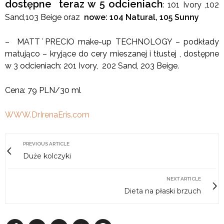
dostępne teraz w 5 odcieniach
: 101 Ivory ,102
Sand,103 Beige oraz
nowe: 104 Natural, 105 Sunny
– MATT˙PRECIO make-up TECHNOLOGY – podkłady
matująco – kryjące do cery mieszanej i tłustej , dostępne
w 3 odcieniach: 201 Ivory, 202 Sand, 203 Beige.
Cena: 79 PLN/30 ml
WWW.DrIrenaEris.com
PREVIOUS ARTICLE
Duże kolczyki
NEXT ARTICLE
Dieta na płaski brzuch