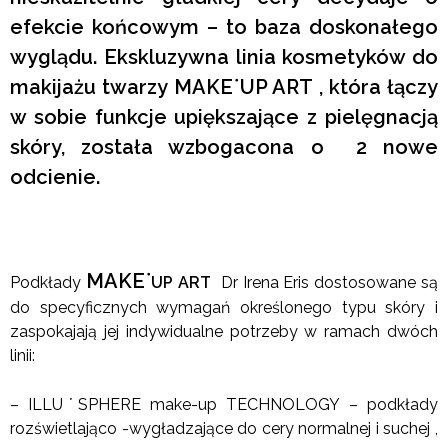
efekcie końcowym – to baza doskonałego
wyglądu. Ekskluzywna linia kosmetyków do
makijażu twarzy MAKE˙UP ART , która łączy
w sobie funkcje upiększające z pielęgnacją
skóry, została wzbogacona o 2 nowe
odcienie.
MAKE˙
Podkłady
UP ART
Dr Irena Eris dostosowane są
do specyficznych wymagań określonego typu skóry i
zaspokajają jej indywidualne potrzeby w ramach dwóch
linii:
– ILLU˙SPHERE make-up TECHNOLOGY – podkłady
rozświetlająco -wygładzające do cery normalnej i suchej ,