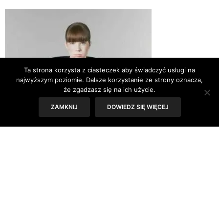
Ta strona korzysta z ciasteczek aby świadczyć usługi na
najwyższym poziomie. Dalsze korzystanie ze strony oznacza,
że zgadzasz się na ich użycie.
ZAMKNIJ
DOWIEDZ SIĘ WIĘCEJ
Od dzisiaj zamiast fundować sobie kolejną filiżankę
kawy, przymknij na chwilę oczy i pozwól sobie na
kilkuminutowy relaks i odprężenie. Przetestuj
ćwiczenia zaproponowane przez psychologa –
Aleksandrę Stanek.