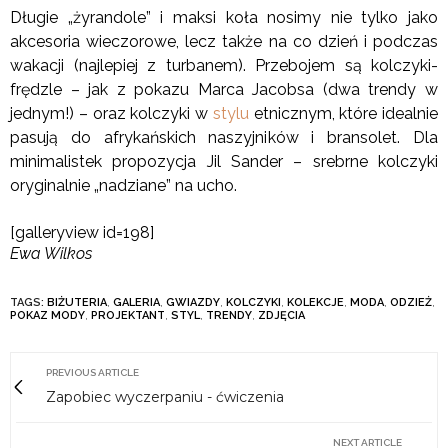
Długie „żyrandole” i maksi koła nosimy nie tylko jako
akcesoria wieczorowe, lecz także na co dzień i podczas
wakacji (najlepiej z turbanem). Przebojem są kolczyki-
frędzle – jak z pokazu Marca Jacobsa (dwa trendy w
jednym!) – oraz kolczyki w
stylu
etnicznym, które idealnie
pasują do afrykańskich naszyjników i bransolet. Dla
minimalistek propozycja Jil Sander – srebrne kolczyki
oryginalnie „nadziane” na ucho.
[galleryview id=198]
Ewa Wilkos
TAGS:
BIŻUTERIA
,
GALERIA
,
GWIAZDY
,
KOLCZYKI
,
KOLEKCJE
,
MODA
,
ODZIEŻ
,
POKAZ MODY
,
PROJEKTANT
,
STYL
,
TRENDY
,
ZDJĘCIA
PREVIOUS ARTICLE
Zapobiec wyczerpaniu - ćwiczenia
NEXT ARTICLE