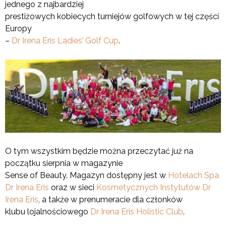
jednego z najbardziej
prestiżowych kobiecych turniejów golfowych w tej części
Europy
–
Dr Irena Eris Ladies’ Golf Cup
.
O tym wszystkim będzie można przeczytać już na
początku sierpnia w magazynie
Sense of Beauty. Magazyn dostępny jest w
Hotelach Spa
Dr Irena Eris
oraz w sieci
Kosmetycznych Instytutów Dr
Irena Eris
, a także w prenumeracie dla członków
klubu lojalnościowego
Dr Irena Eris Holistic Club
.