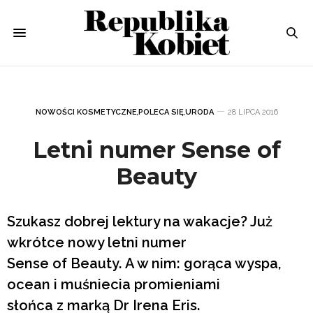
NOWOŚCI KOSMETYCZNE
,
POLECA SIĘ
,
URODA
28 LIPCA 2016
Letni numer Sense of
Beauty
Szukasz dobrej lektury na wakacje? Już
wkrótce nowy letni numer
Sense of Beauty. A w nim: gorąca wyspa,
ocean i muśniecia promieniami
słońca z marką Dr Irena Eris.