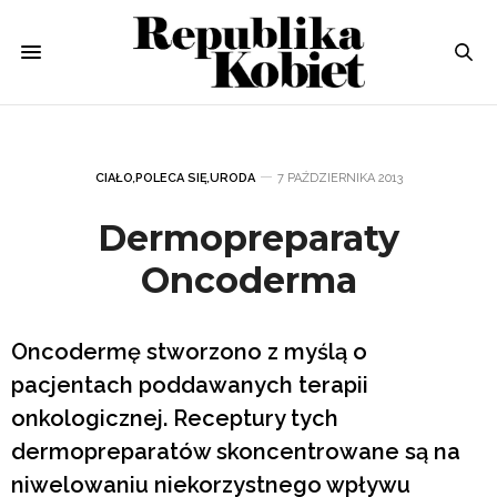
CIAŁO
,
POLECA SIĘ
,
URODA
7 PAŹDZIERNIKA 2013
Dermopreparaty
Oncoderma
Oncodermę stworzono z myślą o
pacjentach poddawanych terapii
onkologicznej. Receptury tych
dermopreparatów skoncentrowane są na
niwelowaniu niekorzystnego wpływu