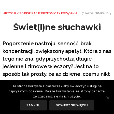
ARTYKUŁY SG
,
INSPIRACJE
,
PRZEDMIOTY POŻĄDANIA
7 PAŹDZIERNIKA 2013
Świet(l)ne słuchawki
Pogorszenie nastroju, senność, brak
koncentracji, zwiększony apetyt. Która z nas
tego nie zna, gdy przychodzą długie
jesienne i zimowe wieczory? Jest na to
sposób tak prosty, że aż dziwne, czemu nikt
nie wpadł na niego wcześniej!
Ta strona korzysta z ciasteczek aby świadczyć usługi na
najwyższym poziomie. Dalsze korzystanie ze strony oznacza,
że zgadzasz się na ich użycie.
ZAMKNIJ
DOWIEDZ SIĘ WIĘCEJ