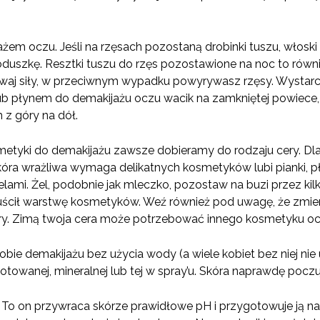
żem oczu. Jeśli na rzęsach pozostaną drobinki tuszu, włoski
uszkę. Resztki tuszu do rzęs pozostawione na noc to równi
używaj siły, w przeciwnym wypadku powyrywasz rzęsy. Wystarc
 płynem do demakijażu oczu wacik na zamkniętej powiece, a ł
z góry na dół.
etyki do demakijażu zawsze dobieramy do rodzaju cery. Dla 
kóra wrażliwa wymaga delikatnych kosmetyków lubi pianki, p
ami. Żel, podobnie jak mleczko, pozostaw na buzi przez ki
uścił warstwę kosmetyków. Weź również pod uwagę, że zmien
ry. Zimą twoja cera może potrzebować innego kosmetyku oc
obie demakijażu bez użycia wody (a wiele kobiet bez niej nie 
towanej, mineralnej lub tej w spray’u. Skóra naprawdę poczuj
u. To on przywraca skórze prawidłowe pH i przygotowuje ją na