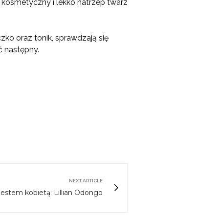
k kosmetyczny i lekko natrzep twarz
zko oraz tonik, sprawdzają się
ć następny.
NEXT ARTICLE
Jestem kobietą: Lillian Odongo