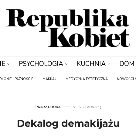
IE
PSYCHOLOGIA
KUCHNIA
DOM
DŁONIE I PAZNOKCIE
MAKIJAŻ
MEDYCYNA ESTETYCZNA
NOWOŚCI 
TWARZ
,
URODA
8 LISTOPADA 2013
Dekalog demakijażu