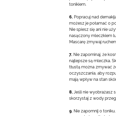
tonikiem.
6.
Popracuj nad demakija
możesz je połamać o pod
Nie spiesz się ani nie 
nasączony mleczkiem lub
Mascarę zmywaj ruchem 
7.
Nie zapominaj, że
kosm
najlepsze są mleczka. S
tłustą można zmywać żel
oczyszczania, aby rozp
mają wpływ na stan skó
8.
Jeśli nie wyobrażasz s
skorzystaj z wody przego
9
. Nie zapomnij o tonik