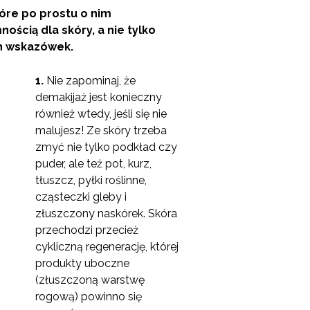
tóre po prostu o nim
ścią dla skóry, a nie tylko
ch wskazówek.
1.
Nie zapominaj, że
demakijaż jest konieczny
również wtedy, jeśli się nie
malujesz! Ze skóry trzeba
zmyć nie tylko podkład czy
puder, ale też pot, kurz,
tłuszcz, pyłki roślinne,
cząsteczki gleby i
złuszczony naskórek. Skóra
przechodzi przecież
cykliczną regenerację, której
produkty uboczne
(złuszczoną warstwę
rogową) powinno się