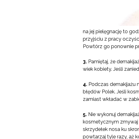
na jej pielęgnację to go
przyjściu z pracy oczyśc
Powtórz go ponownie p
3.
Pamiętaj, że demakijaż
wiek kobiety. Jeśli zanie
4.
Podczas demakijażu ni
błędów Polek. Jeśli kos
zamiast wkładać w zabieg
5.
Nie wykonuj demakijażu
kosmetycznym zmywaj czoł
skrzydełek nosa ku skro
powtarzaj tyle razy, aż 