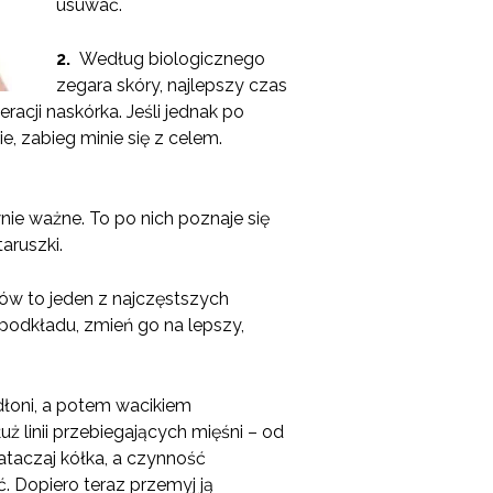
usuwać.
2.
Według biologicznego
zegara skóry, najlepszy czas
racji naskórka. Jeśli jednak po
e, zabieg minie się z celem.
wnie ważne. To po nich poznaje się
aruszki.
ów to jeden z najczęstszych
 podkładu, zmień go na lepszy,
dłoni, a potem wacikiem
ż linii przebiegających mięśni – od
ataczaj kółka, a czynność
ć. Dopiero teraz przemyj ją