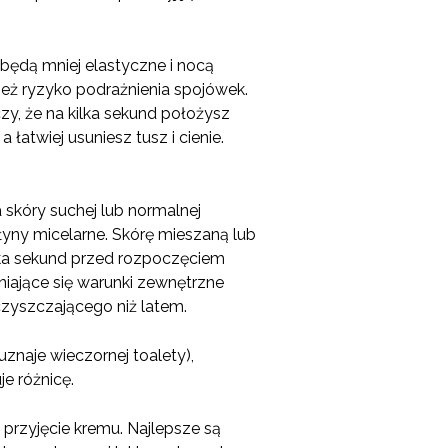
 będą mniej elastyczne i nocą
eż ryzyko podrażnienia spojówek.
zy, że na kilka sekund położysz
atwiej usuniesz tusz i cienie.
skóry suchej lub normalnej
łyny micelarne. Skórę mieszaną lub
lka sekund przed rozpoczęciem
iające się warunki zewnętrzne
zyszczającego niż latem.
uznaje wieczornej toalety),
e różnicę.
 przyjęcie kremu. Najlepsze są