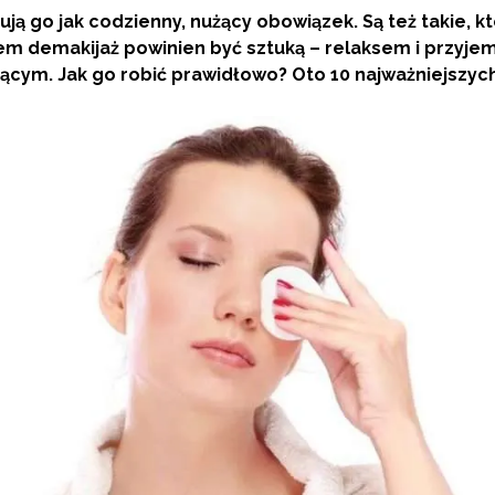
tują go jak codzienny, nużący obowiązek. Są też takie, k
 demakijaż powinien być sztuką – relaksem i przyjemno
ącym. Jak go robić prawidłowo? Oto 10 najważniejszy