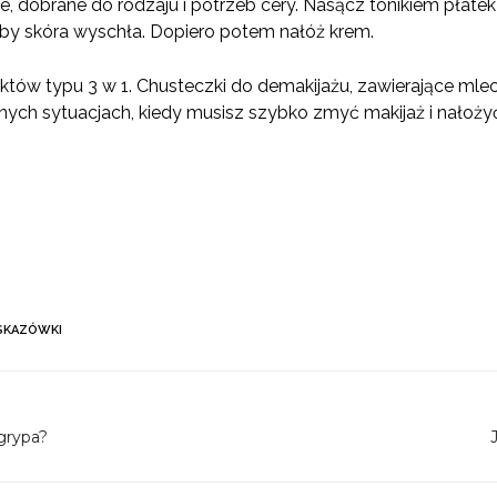
, dobrane do rodzaju i potrzeb cery. Nasącz tonikiem płate
, by skóra wyschła. Dopiero potem nałóż krem.
któw typu 3 w 1.
Chusteczki do demakijażu, zawierające mlec
jnych sytuacjach, kiedy musisz szybko zmyć makijaż i nałoży
KAZÓWKI
grypa?