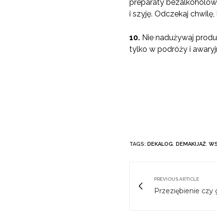
preparaty bezalkoholowe
i szyję. Odczekaj chwilę
10.
Nie nadużywaj produ
tylko w podróży i awary
TAGS:
DEKALOG
,
DEMAKIJAŻ
,
WS
PREVIOUS ARTICLE
Przeziębienie czy 