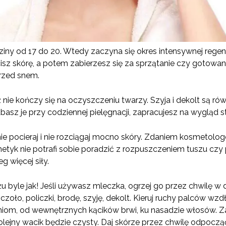
dziny od 17 do 20. Wtedy zaczyna się okres intensywnej regene
isz skórę, a potem zabierzesz się za sprzątanie czy gotowani
rzed snem.
 nie kończy się na oczyszczeniu twarzy. Szyja i dekolt są ró
dbasz je przy codziennej pielęgnacji, zapracujesz na wygląd st
e pocieraj i nie rozciągaj mocno skóry. Zdaniem kosmetolog
metyk nie potrafi sobie poradzić z rozpuszczeniem tuszu czy
 więcej siły.
 byle jak! Jeśli używasz mleczka, ogrzej go przez chwilę w 
o, policzki, brodę, szyję, dekolt. Kieruj ruchy palców wzdłu
niom, od wewnętrznych kącików brwi, ku nasadzie włosów. Z
kolejny wacik będzie czysty. Daj skórze przez chwilę odpoczą