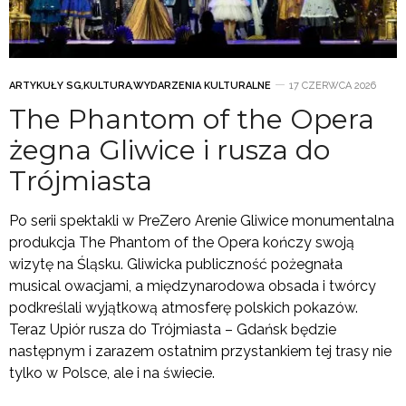
ARTYKUŁY SG
,
KULTURA
,
WYDARZENIA KULTURALNE
17 CZERWCA 2026
The Phantom of the Opera
żegna Gliwice i rusza do
Trójmiasta
Po serii spektakli w PreZero Arenie Gliwice monumentalna
produkcja The Phantom of the Opera kończy swoją
wizytę na Śląsku. Gliwicka publiczność pożegnała
musical owacjami, a międzynarodowa obsada i twórcy
podkreślali wyjątkową atmosferę polskich pokazów.
Teraz Upiór rusza do Trójmiasta – Gdańsk będzie
następnym i zarazem ostatnim przystankiem tej trasy nie
tylko w Polsce, ale i na świecie.