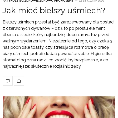
ARTYKUŁY SG
,
ZDROWIE
,
ZDROWO PROMUJEMY
22 STYCZNIA 2026
Jak mieć bielszy uśmiech?
Bielszy uśmiech przestał być zarezerwowany dla postaci
z czerwonych dywanów – dziś to po prostu element
dbania o siebie, który najbardziej doceniamy… tuż przed
ważnym wydarzeniem. Niezależnie od tego, czy czekają
nas podniosłe toasty, czy stresująca rozmowa o pracę,
biały uśmiech potrafi dodać pewności siebie. Higienistka
stomatologiczna radzi, co zrobić, by bezpiecznie, a co
najważniejsze: skutecznie rozjaśnić zęby.