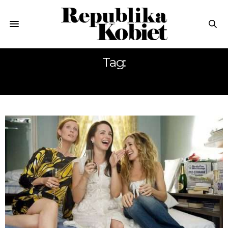
Tag:
SEKS W WIELKIM MIEŚCIE