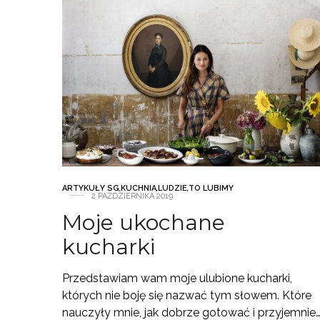
ARTYKUŁY SG
,
KUCHNIA
,
LUDZIE
,
TO LUBIMY
2 PAŹDZIERNIKA 2019
Moje ukochane
kucharki
Przedstawiam wam moje ulubione kucharki,
których nie boję się nazwać tym słowem. Które
nauczyły mnie, jak dobrze gotować i przyjemnie