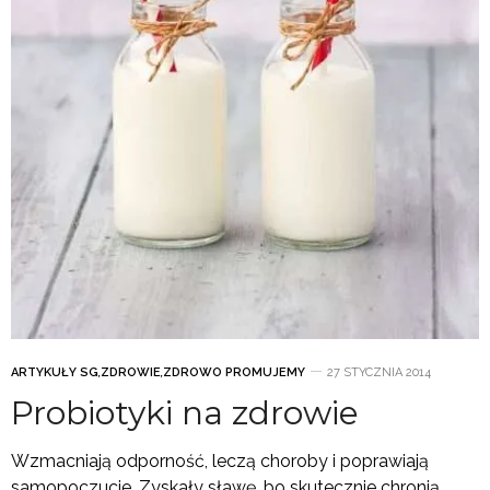
ARTYKUŁY SG
,
ZDROWIE
,
ZDROWO PROMUJEMY
27 STYCZNIA 2014
Probiotyki na zdrowie
Wzmacniają odporność, leczą choroby i poprawiają
samopoczucie. Zyskały sławę, bo skutecznie chronią