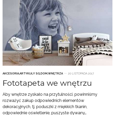
AKCESORIA
,
ARTYKUŁY SG
,
DOM
,
WNĘTRZA
20 LISTOPADA 2017
Fototapeta we wnętrzu
Aby wnętrze zyskało na przytulności, powinniśmy
rozważyć zakup odpowiednich elementów
dekoracyjnych, tj. poduszki z miękkich tkanin,
odpowiednie oświetlenie, puszyste dywany…