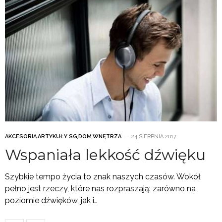
AKCESORIA
,
ARTYKUŁY SG
,
DOM
,
WNĘTRZA
24 SIERPNIA 2017
Wspaniała lekkość dźwięku
Szybkie tempo życia to znak naszych czasów. Wokół
pełno jest rzeczy, które nas rozpraszają: zarówno na
poziomie dźwięków, jak i…