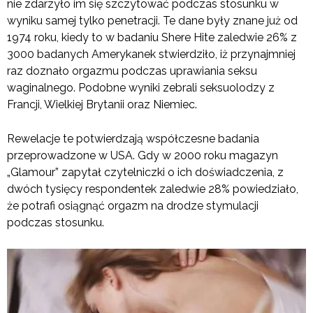
nie zdarzyło im się szczytować podczas stosunku w
wyniku samej tylko penetracji. Te dane były znane już od
1974 roku, kiedy to w badaniu Shere Hite zaledwie 26% z
3000 badanych Amerykanek stwierdziło, iż przynajmniej
raz doznało orgazmu podczas uprawiania seksu
waginalnego. Podobne wyniki zebrali seksuolodzy z
Francji, Wielkiej Brytanii oraz Niemiec.
Rewelacje te potwierdzają współczesne badania
przeprowadzone w USA. Gdy w 2000 roku magazyn
„Glamour” zapytał czytelniczki o ich doświadczenia, z
dwóch tysięcy respondentek zaledwie 28% powiedziało,
że potrafi osiągnąć orgazm na drodze stymulacji
podczas stosunku.