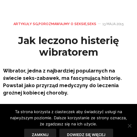
ARTYKUŁY SG
,
POROZMAWIAJMY O SEKSIE
,
SEKS
13 MAJA 2015
Jak leczono histerię
wibratorem
Wibrator, jedna z najbardziej popularnych na
świecie seks-zabawek, ma fascynującą historię.
Powstał jako przyrząd medyczyny do leczenia
groźnej kobiecej choroby.
Ta strona korzysta z ciasteczek aby świadczyć usługi na
najwyższym poziomie. Dalsze korzystanie ze strony oznacza,
że zgadzasz się na ich użycie.
ZAMKNIJ
DOWIEDZ SIĘ WIĘCEJ