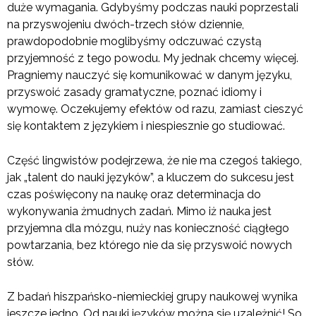
duże wymagania. Gdybyśmy podczas nauki poprzestali
na przyswojeniu dwóch-trzech słów dziennie,
prawdopodobnie moglibyśmy odczuwać czystą
przyjemność z tego powodu. My jednak chcemy więcej.
Pragniemy nauczyć się komunikować w danym języku,
przyswoić zasady gramatyczne, poznać idiomy i
wymowę. Oczekujemy efektów od razu, zamiast cieszyć
się kontaktem z językiem i niespiesznie go studiować.
Część lingwistów podejrzewa, że nie ma czegoś takiego,
jak „talent do nauki języków”, a kluczem do sukcesu jest
czas poświęcony na naukę oraz determinacja do
wykonywania żmudnych zadań. Mimo iż nauka jest
przyjemna dla mózgu, nuży nas konieczność ciągłego
powtarzania, bez którego nie da się przyswoić nowych
słów.
Z badań hiszpańsko-niemieckiej grupy naukowej wynika
jeszcze jedno. Od nauki języków można się uzależnić! So…