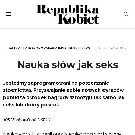
ARTYKUŁY SG
,
POROZMAWIAJMY O SEKSIE
,
SEKS
10 LISTOPADA 2014
Nauka słów jak seks
Jesteśmy zaprogramowani na poszerzanie
słownictwa. Przyswajanie sobie nowych wyrazów
pobudza ośrodek nagrody w mózgu tak samo jak
seks lub dobry posiłek.
Tekst: Sylwia Skorstad
Naukowcy z Hiszpanii oraz Niemiec połączyli siły we