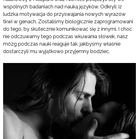
wspólnych badaniach nad nauką języków. Odkryli, iż
ludzka motywacja do przyswajania nowych wyrazów
tkwi w genach. Zostaliśmy biologicznie zaprogramowani
do tego, by skutecznie komunikować się z innymi. I choć
nie odczuwamy tego podczas wkuwania słówek, nasz
mózg podczas nauki reaguje tak, jakbyśmy właśnie
dostarczyli mu wyjątkowo przyjemny bodziec.