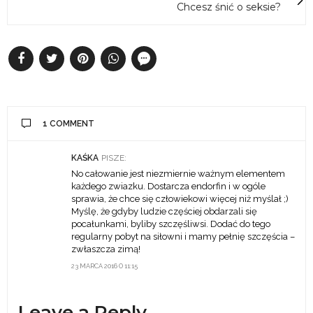
Chcesz śnić o seksie?
1 COMMENT
KAŚKA
PISZE:
No całowanie jest niezmiernie ważnym elementem
każdego zwiazku. Dostarcza endorfin i w ogóle
sprawia, że chce się człowiekowi więcej niż myślał ;)
Myślę, że gdyby ludzie częściej obdarzali się
pocałunkami, byliby szczęśliwsi. Dodać do tego
regularny pobyt na siłowni i mamy pełnię szczęścia –
zwłaszcza zimą!
23 MARCA 2016 O 11:15
Leave a Reply