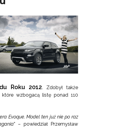
u
odu Roku 2012
. Zdobył także
 które wzbogacą listę ponad 110
ra Evoque. Model ten już nie po raz
agania
” – powiedział Przemysław