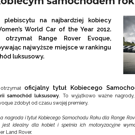
kobiecym samochodem rok
 plebiscytu na najbardziej kobiecy
men’s World Car of the Year 2012.
 otrzymał Range Rover Evoque,
ywając najwyższe miejsce w rankingu
hód luksusowy.
oficjalny tytuł Kobiecego Samoch
 otrzymał
rii samochód luksusowy
. To wyjątkowo ważne nagrody,
voque zdobył od czasu swojej premiery.
na nagroda i tytuł Kobiecego Samochodu Roku dla Range Rove
 jest idealny dla kobiet i spełnia ich motoryzacyjne wym
er Land Rover.