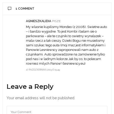
1 COMMENT
AGNIESZKALIDIA
PISZE:
My wlasnie kupilismy Mondeo (z 2008). Swietne auto
– i bardzo wygodne. To jest Kombi i balam sie o
parkowania – ale te czujniki to swietny wynalazek –
mala rzecz a tak cieszy. Dzieki Bogu nie musielismy
sami szukac tego auta (moj maz jest informatykiem i
Panowie Lesniewscy zaproponowali nam auto z
czujnikami. Auto sprowadzone na zamówienie tylko
pod nas i w ladnym kolorze Jak by co, to polecam
rowniez milych Panow! (lesniewscy.eu)
17 PAŹDZIERNIKA 2013 O 15:49
Leave a Reply
Your email address will not be published.