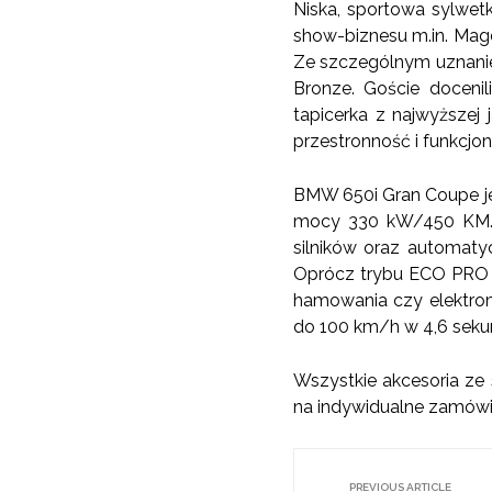
Niska, sportowa sylwet
show-biznesu m.in. Magd
Ze szczególnym uznanie
Bronze. Goście doceni
tapicerka z najwyższej
przestronność i funkcjo
BMW 650i Gran Coupe j
mocy 330 kW/450 KM. W
silników oraz automaty
Oprócz trybu ECO PRO i
hamowania czy elektro
do 100 km/h w 4,6 sekun
Wszystkie akcesoria ze 
na indywidualne zamówi
PREVIOUS ARTICLE