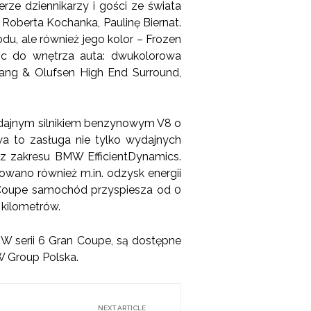
ze dziennikarzy i gości ze świata
Roberta Kochanka, Paulinę Biernat.
u, ale również jego kolor – Frozen
ąc do wnętrza auta: dwukolorowa
Bang & Olufsen High End Surround,
dajnym silnikiem benzynowym V8 o
a to zasługa nie tylko wydajnych
i z zakresu BMW EfficientDynamics.
owano również m.in. odzysk energii
 Coupe samochód przyspiesza od 0
 kilometrów.
MW serii 6 Gran Coupe, są dostępne
W Group Polska.
NEXT ARTICLE