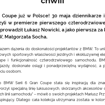
chwili
 Coupe już w Polsce! 30 maja dziennikarze 
zyli w premierze pierwszego czterodrzwiowe
rowadził Łukasz Nowicki, a jako pierwsza za k
 Małgorzata Socha.
yrazem dążenia do doskonałości projektantów z BMW. To u
wych sportowych właściwości jezdnych i ekskluzywnej ele
pe i funkcjonalność czterodrzwiowego samochodu. B
jazdy, doskonałe osiągi i ponadprzeciętną wydajność, 
ęciu osobom.
o BMW Serii 6 Gran Coupe stała się inspiracją dla zna
worzył specjalną linię luksusowych, skórzanych akcesoriów 
 linii samochodu” – mówił o swoich projektach Mariusz Przy
pirujący. Dlatego cała kolekcja utrzymana została w kolor