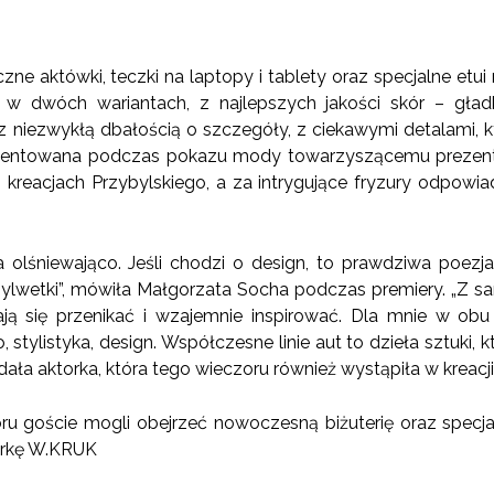
yczne aktówki, teczki na laptopy i tablety oraz specjalne et
 dwóch wariantach, z najlepszych jakości skór – gładk
z niezwykłą dbałością o szczegóły, z ciekawymi detalami, któ
ezentowana podczas pokazu mody towarzyszącemu prezent
h kreacjach Przybylskiego, a za intrygujące fryzury odpow
olśniewająco. Jeśli chodzi o design, to prawdziwa poezj
ylwetki”, mówiła Małgorzata Socha podczas premiery. „Z s
ją się przenikać i wzajemnie inspirować. Dla mnie w o
 stylistyka, design. Współczesne linie aut to dzieła sztuki,
dała aktorka, która tego wieczoru również wystąpiła w kreacji
oru goście mogli obejrzeć nowoczesną biżuterię oraz specj
arkę W.KRUK