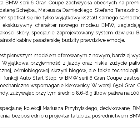
ka BMW serii 6 Gran Coupe zachwyciła obecnych na premier
alenę Schejbal, Mateusza Damięckiego, Stefano Terrazzino, 
m spotkał się nie tylko wyjątkowy kształt samego samochod
li ekskluzywny charakter nowego modelu BMW, zaglądaj
 jakości skóry, specjalnie zaprojektowany system dźwięku 
nalność kabiny pasażerskiej budziły prawdziwe emocje.
est pierwszym modelem oferowanym z nowym, bardziej wy
yjątkowa przyjemność z jazdy oraz niskie zużycie paliw
cznej, ośmiobiegowej skrzyni biegów, ale także technologi
 funkcji Auto Start Stop, w BMW serii 6 Gran Coupe zastos
mechaniczne wspomaganie kierownicy. W wersji 650i Gran
dy, zużywając przy tym średnio 8,6-8,9 litrów paliwa na 100
specjalnej kolekcji Mariusza Przybylskiego, dedykowanej B
enia, bezpośrednio u projektanta lub za pośrednictwem BM