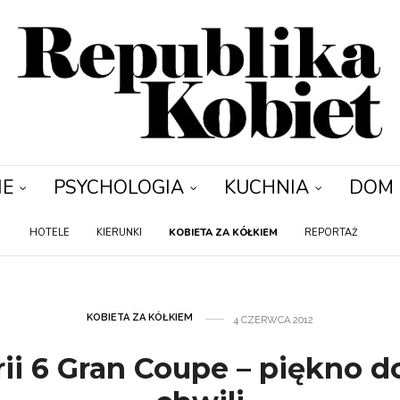
IE
PSYCHOLOGIA
KUCHNIA
DOM
HOTELE
KIERUNKI
KOBIETA ZA KÓŁKIEM
REPORTAŻ
KOBIETA ZA KÓŁKIEM
4 CZERWCA 2012
i 6 Gran Coupe – piękno d