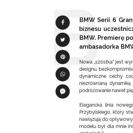
BMW Serii 6 Gran
biznesu uczestnic
BMW. Premierę pop
ambasadorka BMW,
Nowa „szóstka” jest w
designu, bezkompromiso
dynamiczne cechy cou
niezrównaną dynamikę 
podróżowanie nawet pi
Elegancka linia noweg
Przybylskiego, który st
nawiązują do opływowych
modelu był dla mnie ins