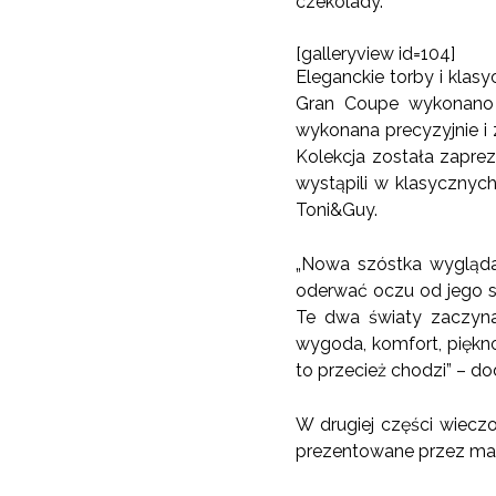
czekolady.”
[galleryview id=104]
Eleganckie torby i klas
Gran Coupe wykonano w
wykonana precyzyjnie i 
Kolekcja została zapr
wystąpili w klasycznyc
Toni&Guy.
„Nowa szóstka wygląda 
oderwać oczu od jego s
Te dwa światy zaczyna
wygoda, komfort, piękno,
to przecież chodzi” – do
W drugiej części wiecz
prezentowane przez m