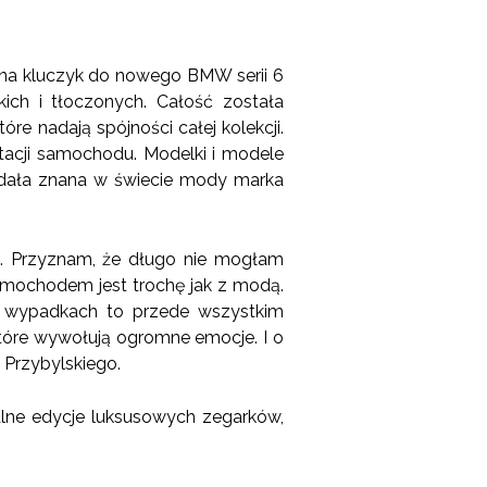
ui na kluczyk do nowego BMW serii 6
ich i tłoczonych. Całość została
re nadają spójności całej kolekcji.
acji samochodu. Modelki i modele
iadała znana w świecie mody marka
a. Przyznam, że długo nie mogłam
amochodem jest trochę jak z modą.
bu wypadkach to przede wszystkim
 które wywołują ogromne emocje. I o
 Przybylskiego.
alne edycje luksusowych zegarków,