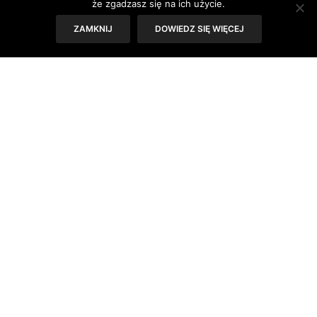
że zgadzasz się na ich użycie.
Cena:
19.99 zł
ZAMKNIJ
DOWIEDZ SIĘ WIĘCEJ
www.kochamkosmetyki.pl
TAGS:
FROSTED
,
GOSH
,
MANICURE
,
STYL
PREVIOUS ARTICLE
Recepta na miłość
NEXT ARTICLE