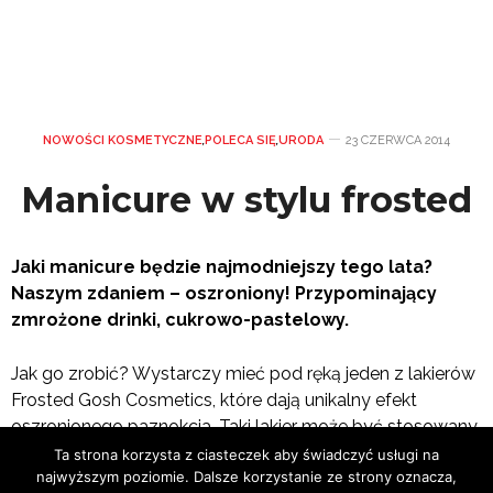
NOWOŚCI KOSMETYCZNE
,
POLECA SIĘ
,
URODA
23 CZERWCA 2014
Manicure w stylu frosted
Jaki manicure będzie najmodniejszy tego lata?
Naszym zdaniem – oszroniony! Przypominający
zmrożone drinki, cukrowo-pastelowy.
Jak go zrobić? Wystarczy mieć pod ręką jeden z lakierów
Frosted Gosh Cosmetics, które
dają unikalny efekt
oszronionego paznokcia. Taki lakier może być stosowany
samodzielnie lub w połączeniu z innym odcieniem
Ta strona korzysta z ciasteczek aby świadczyć usługi na
najwyższym poziomie. Dalsze korzystanie ze strony oznacza,
podkładowym. Spróbujecie?