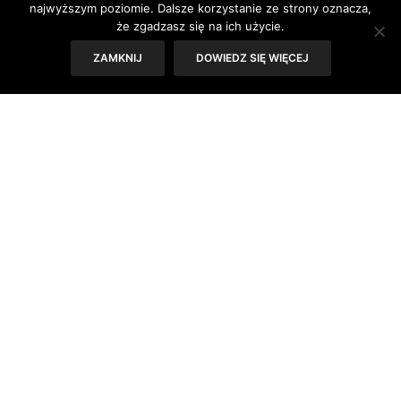
najwyższym poziomie. Dalsze korzystanie ze strony oznacza,
Walkathon.
że zgadzasz się na ich użycie.
ZAMKNIJ
DOWIEDZ SIĘ WIĘCEJ
706 800 złotych
Prawidłowa odpowiedź to:
. Tyle
„wychodzono” w zeszłym roku.
A w barwach Republiki Kobiet – poza
redakcją – rekord będą pobijać:
– Dagmara S.
– Anna Z.
– Ola K.