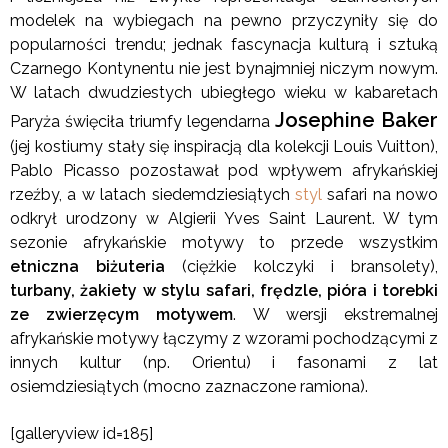
modelek na wybiegach na pewno przyczyniły się do
popularności trendu; jednak fascynacja kulturą i sztuką
Czarnego Kontynentu nie jest bynajmniej niczym nowym.
W latach dwudziestych ubiegłego wieku w kabaretach
Josephine Baker
Paryża święciła triumfy legendarna
(jej kostiumy stały się inspiracją dla kolekcji Louis Vuitton),
Pablo Picasso pozostawał pod wpływem afrykańskiej
rzeźby, a w latach siedemdziesiątych
styl
safari na nowo
odkrył urodzony w Algierii Yves Saint Laurent. W tym
sezonie afrykańskie motywy to przede wszystkim
etniczna biżuteria
(ciężkie kolczyki i bransolety),
turbany, żakiety w
stylu
safari, frędzle, pióra i torebki
ze zwierzęcym motywem
. W wersji ekstremalnej
afrykańskie motywy łączymy z wzorami pochodzącymi z
innych kultur (np. Orientu) i fasonami z lat
osiemdziesiątych (mocno zaznaczone ramiona).
[galleryview id=185]