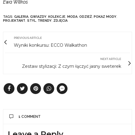
Ewa Wilkos
TAGS:
GALERIA
,
GWIAZDY
,
KOLEKCJE
,
MODA
,
ODZIEŻ
,
POKAZ MODY
,
PROJEKTANT
,
STYL
,
TRENDY
,
ZDJĘCIA
PREVIOUS ARTICLE
Wyniki konkursu: ECCO Walkathon
NEXT ARTICLE
Zestaw stylizacji: Z czym łączyć jasny sweterek
1 COMMENT
Leave a Reply