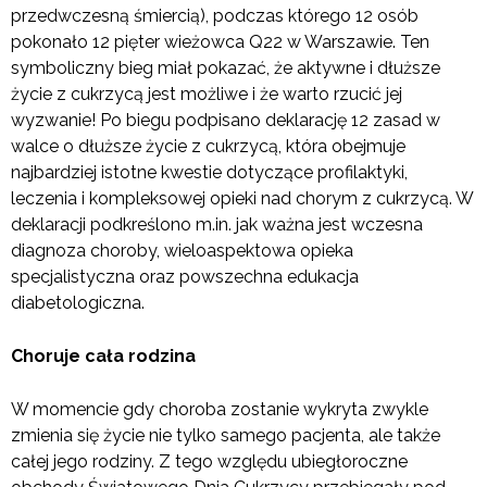
przedwczesną śmiercią), podczas którego 12 osób
pokonało 12 pięter wieżowca Q22 w Warszawie. Ten
symboliczny bieg miał pokazać, że aktywne i dłuższe
życie z cukrzycą jest możliwe i że warto rzucić jej
wyzwanie! Po biegu podpisano deklarację 12 zasad w
walce o dłuższe życie z cukrzycą, k
tóra
obejmuje
najbardziej istotne kwestie dotyczące profilaktyki,
leczenia i kompleksowej opieki nad chorym z cukrzycą. W
deklaracji podkreślono m.in. jak ważna jest wczesna
diagnoza choroby, wieloaspektowa opieka
specjalistyczna oraz powszechna edukacja
diabetologiczna.
Choruje cała rodzina
W momencie gdy choroba zostanie wykryta zwykle
zmienia się życie nie tylko samego pacjenta, ale także
całej jego rodziny. Z tego względu
ubiegłoroczne