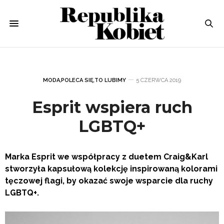
MODA
,
POLECA SIĘ
,
TO LUBIMY
5 CZERWCA 2019
Esprit wspiera ruch
LGBTQ+
Marka Esprit we współpracy z duetem Craig&Karl
stworzyła kapsułową kolekcję inspirowaną kolorami
tęczowej flagi, by okazać swoje wsparcie dla ruchy
LGBTQ+.