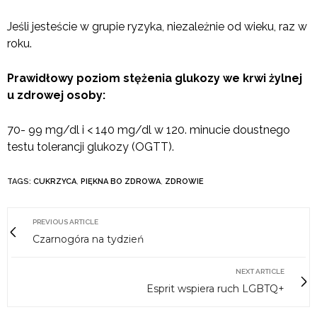
Jeśli jesteście w grupie ryzyka, niezależnie od wieku, raz w
roku.
Prawidłowy poziom stężenia glukozy we krwi żylnej
u zdrowej osoby:
70- 99 mg/dl i < 140 mg/dl w 120. minucie doustnego
testu tolerancji glukozy (OGTT).
TAGS:
CUKRZYCA
,
PIĘKNA BO ZDROWA
,
ZDROWIE
PREVIOUS ARTICLE
Czarnogóra na tydzień
NEXT ARTICLE
Esprit wspiera ruch LGBTQ+