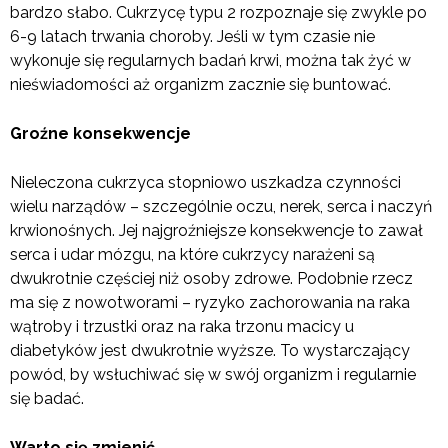
bardzo słabo.
Cukrzycę typu 2 rozpoznaje się zwykle po
6-9 latach trwania choroby.
Jeśli w tym
czasie nie
wykonuje się regularnych badań krwi, można tak żyć w
nieświadomości aż organizm zacznie się buntować.
Groźne konsekwencje
Nieleczona cukrzyca stopniowo uszkadza czynności
wielu narządów – szczególnie oczu, nerek, serca i naczyń
krwionośnych. Jej najgroźniejsze konsekwencje to zawał
serca i udar mózgu, na które cukrzycy narażeni są
dwukrotnie częściej niż osoby zdrowe.
Podobnie rzecz
ma się z nowotworami – ryzyko zachorowania na raka
wątroby i trzustki oraz na raka trzonu macicy u
diabetyków jest dwukrotnie wyższe. To wystarczający
powód, by wsłuchiwać się w swój organizm i regularnie
się badać.
Warto się zmienić