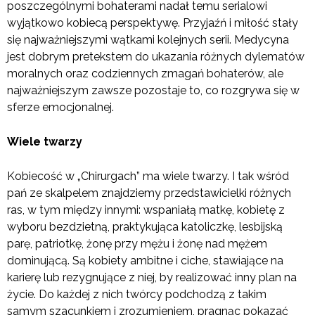
poszczególnymi bohaterami nadał temu serialowi
wyjątkowo kobiecą perspektywę. Przyjaźń i miłość stały
się najważniejszymi wątkami kolejnych serii. Medycyna
jest dobrym pretekstem do ukazania różnych dylematów
moralnych oraz codziennych zmagań bohaterów, ale
najważniejszym zawsze pozostaje to, co rozgrywa się w
sferze emocjonalnej.
Wiele twarzy
Kobiecość w „Chirurgach” ma wiele twarzy. I tak wśród
pań ze skalpelem znajdziemy przedstawicielki różnych
ras, w tym między innymi: wspaniałą matkę, kobietę z
wyboru bezdzietną, praktykująca katoliczkę, lesbijską
parę, patriotkę, żonę przy mężu i żonę nad mężem
dominującą. Są kobiety ambitne i ciche, stawiające na
karierę lub rezygnujące z niej, by realizować inny plan na
życie. Do każdej z nich twórcy podchodzą z takim
samym szacunkiem i zrozumieniem, pragnąc pokazać