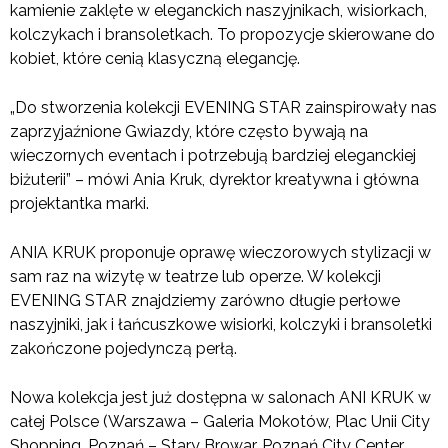
kamienie zaklęte w eleganckich naszyjnikach, wisiorkach,
kolczykach i bransoletkach.
To propozycje skierowane do
kobiet, które cenią klasyczną elegancję.
„Do stworzenia kolekcji EVENING STAR zainspirowały nas
zaprzyjaźnione Gwiazdy, które często bywają na
wieczornych eventach i potrzebują bardziej eleganckiej
biżuterii” – mówi Ania Kruk, dyrektor kreatywna i główna
projektantka marki.
ANIA KRUK proponuje oprawę wieczorowych stylizacji w
sam raz na wizytę w teatrze lub operze. W kolekcji
EVENING STAR znajdziemy zarówno długie perłowe
naszyjniki, jak i łańcuszkowe wisiorki, kolczyki i bransoletki
zakończone pojedynczą perłą.
Nowa kolekcja jest już dostępna w salonach ANI KRUK w
całej Polsce (Warszawa – Galeria Mokotów, Plac Unii City
Shopping, Poznań – Stary Browar, Poznań City Center,