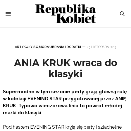
ARTYKUŁY SG
,
MODA
,
UBRANIA I DODATKI
25 LISTOPADA 2013
ANIA KRUK wraca do
klasyki
Supermodne w tym sezonie perły grają główną rolę
w kolekcji EVENING STAR przygotowanej przez ANIĘ
KRUK. Typowo wieczorowa linia to powrót młodej
marki do klasyki.
Pod hasłem EVENING STAR kryją się perły i szlachetne