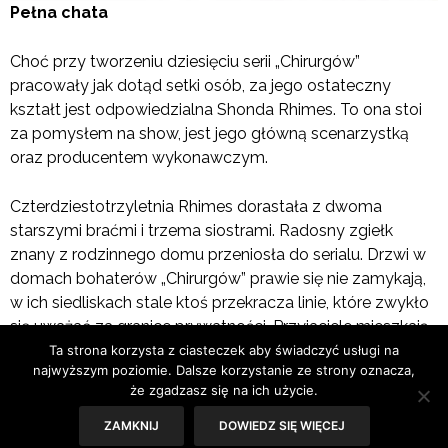
Pełna chata
Choć przy tworzeniu dziesięciu serii „Chirurgów”
pracowały jak dotąd setki osób, za jego ostateczny
kształt jest odpowiedzialna Shonda Rhimes. To ona stoi
za pomysłem na show, jest jego główną scenarzystką
oraz producentem wykonawczym.
Czterdziestotrzyletnia Rhimes dorastała z dwoma
starszymi braćmi i trzema siostrami. Radosny zgiełk
znany z rodzinnego domu przeniosła do serialu. Drzwi w
domach bohaterów „Chirurgów” prawie się nie zamykają,
w ich siedliskach stale ktoś przekracza linie, które zwykło
się uważać za granice prywatności. Przyjaciele mieszkają
razem w jednym domu, wchodzą sobie do małżeńskim
Ta strona korzysta z ciasteczek aby świadczyć usługi na
najwyższym poziomie. Dalsze korzystanie ze strony oznacza,
sypialni, pod prysznic, do kuchni… Zwierzają się sobie z
że zgadzasz się na ich użycie.
największych sekretów i zasięgają rady w każdej ważnej
sprawie. Robią to tak często, że już nikt nie zwraca uwagi
ZAMKNIJ
DOWIEDZ SIĘ WIĘCEJ
na granice. Nawet, gdy w końcu decydują się mieszkać