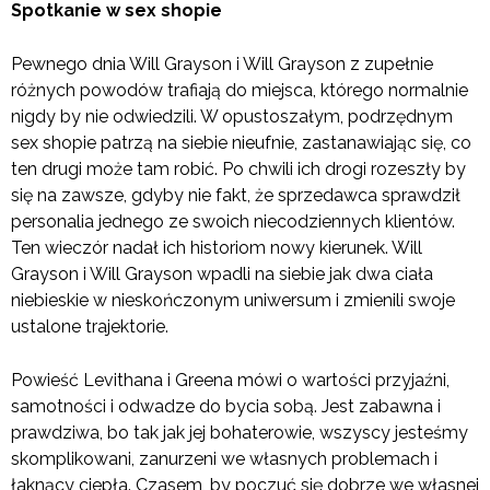
Spotkanie w sex shopie
Pewnego dnia Will Grayson i Will Grayson z zupełnie
różnych powodów trafiają do miejsca, którego normalnie
nigdy by nie odwiedzili. W opustoszałym, podrzędnym
sex shopie patrzą na siebie nieufnie, zastanawiając się, co
ten drugi może tam robić. Po chwili ich drogi rozeszły by
się na zawsze, gdyby nie fakt, że sprzedawca sprawdził
personalia jednego ze swoich niecodziennych klientów.
Ten wieczór nadał ich historiom nowy kierunek. Will
Grayson i Will Grayson wpadli na siebie jak dwa ciała
niebieskie w nieskończonym uniwersum i zmienili swoje
ustalone trajektorie.
Powieść Levithana i Greena mówi o wartości przyjaźni,
samotności i odwadze do bycia sobą. Jest zabawna i
prawdziwa, bo tak jak jej bohaterowie, wszyscy jesteśmy
skomplikowani, zanurzeni we własnych problemach i
łaknący ciepła. Czasem, by poczuć się dobrze we własnej