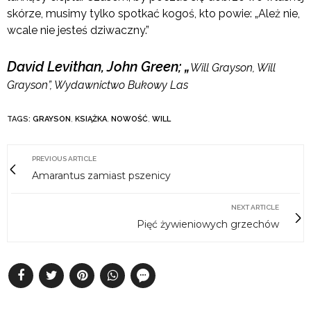
skórze, musimy tylko spotkać kogoś, kto powie: „Ależ nie,
wcale nie jesteś dziwaczny.”
David Levithan, John Green; „
Will Grayson, Will
Grayson”, Wydawnictwo Bukowy Las
TAGS:
GRAYSON
,
KSIĄŻKA
,
NOWOŚĆ
,
WILL
PREVIOUS ARTICLE
Amarantus zamiast pszenicy
NEXT ARTICLE
Pięć żywieniowych grzechów