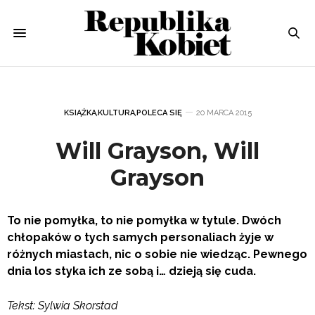
KSIĄŻKA
,
KULTURA
,
POLECA SIĘ
20 MARCA 2015
Will Grayson, Will
Grayson
To nie pomyłka, to nie pomyłka w tytule. Dwóch
chłopaków o tych samych personaliach żyje w
różnych miastach, nic o sobie nie wiedząc. Pewnego
dnia los styka ich ze sobą i… dzieją się cuda.
Tekst: Sylwia Skorstad