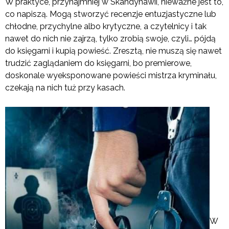
W praktyce, przynajmniej w Skandynawii, nieważne jest to,
co napiszą. Mogą stworzyć recenzje entuzjastyczne lub
chłodne, przychylne albo krytyczne, a czytelnicy i tak
nawet do nich nie zajrzą, tylko zrobią swoje, czyli… pójdą
do księgarni i kupią powieść. Zresztą, nie muszą się nawet
trudzić zaglądaniem do księgarni, bo premierowe,
doskonale wyeksponowane powieści mistrza kryminału,
czekają na nich tuż przy kasach.
W