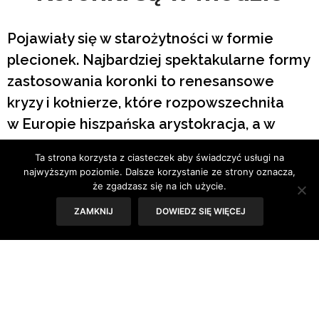
Pojawiały się w starożytności w formie
plecionek. Najbardziej spektakularne formy
zastosowania koronki to renesansowe
kryzy i kołnierze, które rozpowszechniła
w Europie hiszpańska arystokracja, a w
towar eksportowy zamieniła Francja.
Ta strona korzysta z ciasteczek aby świadczyć usługi na
Koronki stały się towarem luksusowym i
najwyższym poziomie. Dalsze korzystanie ze strony oznacza,
takim pozostały.
że zgadzasz się na ich użycie.
ZAMKNIJ
DOWIEDZ SIĘ WIĘCEJ