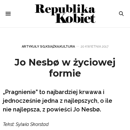
ARTYKUŁY SG
,
KSIĄŻKA
,
KULTURA
20 KWIETNIA 2017
Jo Nesbø w życiowej
formie
„Pragnienie” to najbardziej krwawa i
jednocześnie jedna z najlepszych, o ile
nie najlepsza, z powieści Jo Nesbø.
Tekst: Sylwia Skorstad