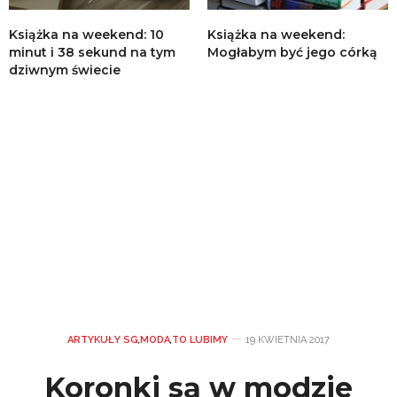
Książka na weekend: 10
Książka na weekend:
minut i 38 sekund na tym
Mogłabym być jego córką
dziwnym świecie
ARTYKUŁY SG
,
MODA
,
TO LUBIMY
19 KWIETNIA 2017
Koronki są w modzie