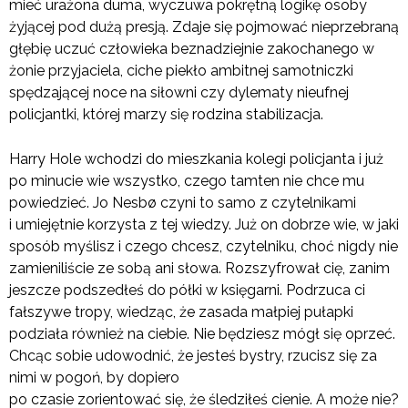
mieć urażona duma, wyczuwa pokrętną logikę osoby
żyjącej pod dużą presją. Zdaje się pojmować nieprzebraną
głębię uczuć człowieka beznadziejnie zakochanego w
żonie przyjaciela, ciche piekło ambitnej samotniczki
spędzającej noce na siłowni czy dylematy nieufnej
policjantki, której marzy się rodzina stabilizacja.
Harry Hole wchodzi do mieszkania kolegi policjanta i już
po minucie wie wszystko, czego tamten nie chce mu
powiedzieć. Jo Nesbø czyni to samo z czytelnikami
i umiejętnie korzysta z tej wiedzy. Już on dobrze wie, w jaki
sposób myślisz i czego chcesz, czytelniku, choć nigdy nie
zamieniliście ze sobą ani słowa. Rozszyfrował cię, zanim
jeszcze podszedłeś do półki w księgarni. Podrzuca ci
fałszywe tropy, wiedząc, że zasada małpiej pułapki
podziała również na ciebie. Nie będziesz mógł się oprzeć.
Chcąc sobie udowodnić, że jesteś bystry, rzucisz się za
nimi w pogoń, by dopiero
po czasie zorientować się, że śledziłeś cienie. A może nie?