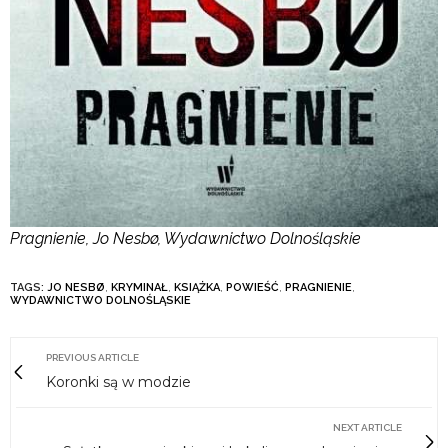
Pragnienie, Jo Nesbø, Wydawnictwo Dolnośląskie
TAGS:
JO NESBØ
,
KRYMINAŁ
,
KSIĄŻKA
,
POWIEŚĆ
,
PRAGNIENIE
,
WYDAWNICTWO DOLNOŚLĄSKIE
PREVIOUS ARTICLE
Koronki są w modzie
NEXT ARTICLE