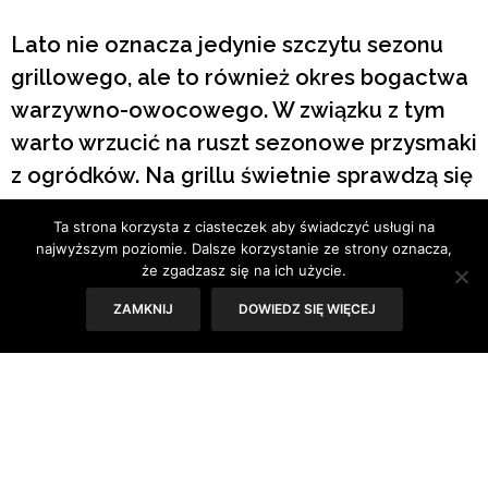
Lato nie oznacza jedynie szczytu sezonu
grillowego, ale to również okres bogactwa
warzywno-owocowego. W związku z tym
warto wrzucić na ruszt sezonowe przysmaki
z ogródków. Na grillu świetnie sprawdzą się
szparagi, bakłażan, cukinie czy papryki,
Ta strona korzysta z ciasteczek aby świadczyć usługi na
które przed grillowaniem należy pokroić i
najwyższym poziomie. Dalsze korzystanie ze strony oznacza,
skropić oliwą z oliwek oraz doprawić
że zgadzasz się na ich użycie.
ziołami.
ZAMKNIJ
DOWIEDZ SIĘ WIĘCEJ