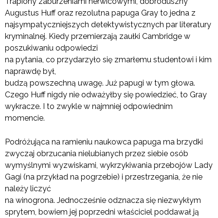
Trapiony zaburzeniami nerwicowymi, dobroduszny
Augustus Huff oraz rezolutna papuga Gray to jedna z
najsympatyczniejszych detektywistycznych par literatury
kryminalnej. Kiedy przemierzają zaułki Cambridge w
poszukiwaniu odpowiedzi
na pytania, co przydarzyło się zmarłemu studentowi i kim
naprawdę był,
budzą powszechną uwagę. Już papugi w tym głowa.
Czego Huff nigdy nie odważyłby się powiedzieć, to Gray
wykracze. I to zwykle w najmniej odpowiednim
momencie.
Podróżująca na ramieniu naukowca papuga ma brzydki
zwyczaj obrzucania nielubianych przez siebie osób
wymyślnymi wyzwiskami, wykrzykiwania przebojów Lady
Gagi (na przykład na pogrzebie) i przestrzegania, że nie
należy liczyć
na winogrona. Jednocześnie odznacza się niezwykłym
sprytem, bowiem jej poprzedni właściciel poddawał ją