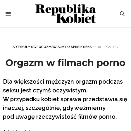
ARTYKUŁY SG
,
POROZMAWIAJMY O SEKSIE
,
SEKS
10 LIPCA 2017
Orgazm w filmach porno
Dla większości mężczyzn orgazm podczas
seksu jest czymś oczywistym.
W przypadku kobiet sprawa przedstawia się
inaczej, szczególnie, gdy weźmiemy
pod uwagę rzeczywistość filmów porno.